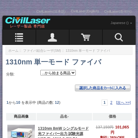
CivilLaser(English)
CivilLasers(日本語)
CivilLaser(한국어)
Japanese ()
ホーム
::
ファイバ結合レーザ(SM)
:: 1310nm 単一モード ファイバ
1310nm 単一モード ファイバ
分類:
1
から
10
を表示中 (商品の数:
12
)
1
2
[次へ >>]
商品画像
品名-
価格
137,159円
101,065
1310nm 8mW シングルモード
円
光ファイバー出力 試験光源
割引: 26%OFF