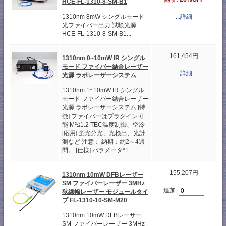
HCE-FL-1310-8-SM-B1
...詳細
1310nm 8mW シングルモード
光ファイバー出力 試験光源
HCE-FL-1310-8-SM-B1...
161,454円
1310nm 0~10mW IR シングル
モード ファイバー結合レーザー
...詳細
光源 ラボレーザーシステム
1310nm 1~10mW IR シングル
モード ファイバー結合レーザー
光源 ラボレーザーシステム [特
徴] ファイバーはプラグイン可
能 M²≤1.2 TEC温度制御、空冷
[応用] 蛍光分光、光検出、光計
測など 注意： 納期：約2～4週
間。 [仕様] パラメータ*1 ...
155,207円
1310nm 10mW DFBレーザー
SM ファイバーレーザー 3MHz
追加:
狭線幅レーザー モジュールタイ
プ FL-1310-10-SM-M20
1310nm 10mW DFBレーザー
SM ファイバーレーザー 3MHz