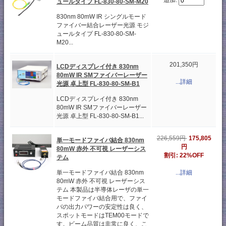
追加:
ュールタイプ FL-830-80-SM-M20
830nm 80mW IR シングルモード
ファイバー結合レーザー光源 モジ
ュールタイプ FL-830-80-SM-
M20...
201,350円
LCDディスプレイ付き 830nm
80mW IR SMファイバーレーザー
...詳細
光源 卓上型 FL-830-80-SM-B1
LCDディスプレイ付き 830nm
80mW IR SMファイバーレーザー
光源 卓上型 FL-830-80-SM-B1...
226,559円
175,805
単一モードファイバ結合 830nm
円
80mW 赤外 不可視 レーザーシス
割引: 22%OFF
テム
...詳細
単一モードファイバ結合 830nm
80mW 赤外 不可視 レーザーシス
テム 本製品は半導体レーザの単一
モードファイバ結合用で、ファイ
バの出力パワーの安定性は良く、
スポットモードはTEM00モードで
す。ビーム品質は非常に良く、こ