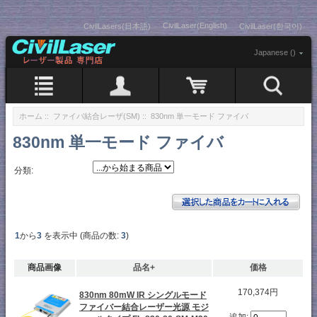
CivilLaser(English)
CivilLasers(日本語)
CivilLaser(한국어)
Japanese ()
ホーム
::
ファイバ結合レーザ(SM)
:: 830nm 単一モード ファイバ
830nm 単一モード ファイバ
分類:
1
から
3
を表示中 (商品の数:
3
)
商品画像
品名+
価格
170,374円
830nm 80mW IR シングルモード
ファイバー結合レーザー光源 モジ