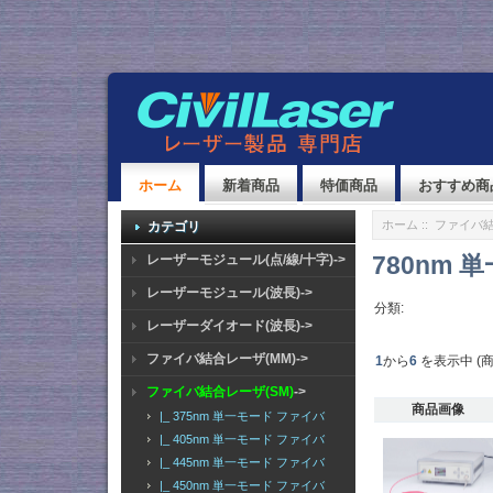
ホーム
新着商品
特価商品
おすすめ商
ホーム
::
ファイバ結
カテゴリ
780nm
レーザーモジュール(点/線/十字)->
レーザーモジュール(波長)->
分類:
レーザーダイオード(波長)->
ファイバ結合レーザ(MM)->
1
から
6
を表示中 (
ファイバ結合レーザ(SM)
->
商品画像
|_ 375nm 単一モード ファイバ
|_ 405nm 単一モード ファイバ
|_ 445nm 単一モード ファイバ
|_ 450nm 単一モード ファイバ