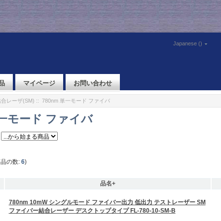
Japanese ()
品
マイページ
お問い合わせ
合レーザ(SM)
:: 780nm 単一モード ファイバ
 単一モード ファイバ
商品の数:
6
)
品名+
780nm 10mW シングルモード ファイバー出力 低出力 テストレーザー SM
ファイバー結合レーザー デスクトップタイプ FL-780-10-SM-B