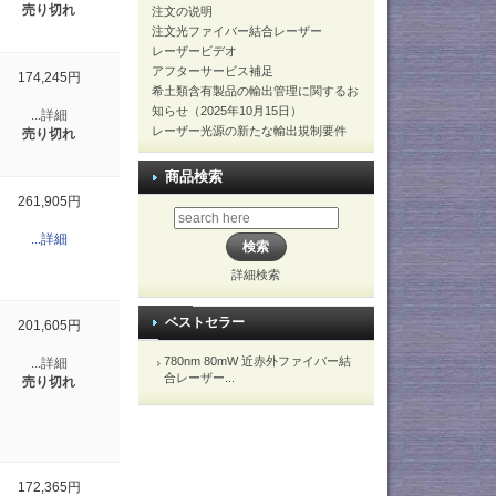
売り切れ
注文の说明
注文光ファイバー結合レーザー
レーザービデオ
アフターサービス補足
174,245円
希土類含有製品の輸出管理に関するお
知らせ（2025年10月15日）
...詳細
レーザー光源の新たな輸出規制要件
売り切れ
商品検索
261,905円
...詳細
詳細検索
ベストセラー
201,605円
780nm 80mW 近赤外ファイバー結
...詳細
合レーザー...
売り切れ
172,365円