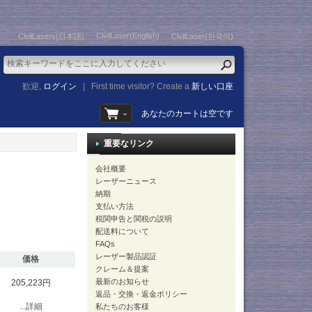
CivilLaser(English)
CivilLasers(日本語)
CivilLaser(한국어)
歓迎,
ログイン
|
First time visitor? Create a
新しい口座
あなたのカートは空です
重要なリンク
会社概要
レーザーニュース
納期
支払い方法
税関申告と関税の説明
配送料について
FAQs
レーザー製品認証
価格
クレーム＆提案
最新のお知らせ
205,223円
返品・交換・返金ポリシー
...詳細
私たちのお客様