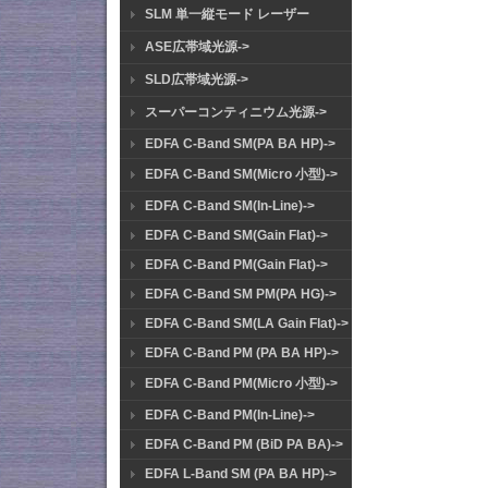
SLM 単一縦モード レーザー
ASE広帯域光源->
SLD広帯域光源->
スーパーコンティニウム光源->
EDFA C-Band SM(PA BA HP)->
EDFA C-Band SM(Micro 小型)->
EDFA C-Band SM(In-Line)->
EDFA C-Band SM(Gain Flat)->
EDFA C-Band PM(Gain Flat)->
EDFA C-Band SM PM(PA HG)->
EDFA C-Band SM(LA Gain Flat)->
EDFA C-Band PM (PA BA HP)->
EDFA C-Band PM(Micro 小型)->
EDFA C-Band PM(In-Line)->
EDFA C-Band PM (BiD PA BA)->
EDFA L-Band SM (PA BA HP)->