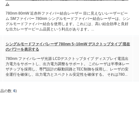
ム
780nm 80mW 近赤外ファイバー結合レーザー 目に見えないレーザービー
ム SMファイバー 780nm シングルモードファイバー結合レーザーは、シン
グルモードファイバー結合を使用します。これには、高い結合効率と良好
な出力レーザービーム品質という利点があります。...
シングルモードファイバレーザ 780nm 5~10mW デスクトップタイプ 現在
のパワーを表示する
780nm ファイバレーザ光源 LCDデスクトップタイプ ディスプレイ電流出
力電力をサポートし、出力電力調整をサポート。 このレーザは半導体レー
ザチップを採用し、専門設計の駆動回路とTEC制御を採用し、レーザの安
全運行を確保し、出力電力とスペクトル安定性を確保する。 それは780...
商品の数:
6
)