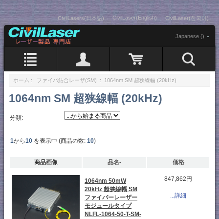
CivilLaser(English)
CivilLasers(日本語)
CivilLaser(한국어)
Japanese ()
ホーム
::
ファイバ結合レーザ(SM)
:: 1064nm SM 超狭線幅 (20kHz)
1064nm SM 超狭線幅 (20kHz)
分類:
1
から
10
を表示中 (商品の数:
10
)
商品画像
品名-
価格
847,862円
1064nm 50mW
20kHz 超狭線幅 SM
...詳細
ファイバーレーザー
モジュールタイプ
NLFL-1064-50-T-SM-