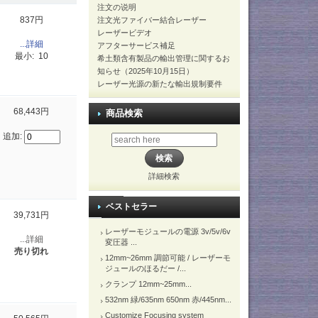
注文の说明
837円
注文光ファイバー結合レーザー
レーザービデオ
...詳細
アフターサービス補足
最小: 10
希土類含有製品の輸出管理に関するお
知らせ（2025年10月15日）
レーザー光源の新たな輸出規制要件
68,443円
商品検索
追加:
詳細検索
ベストセラー
39,731円
レーザーモジュールの電源 3v/5v/6v
...詳細
変圧器 ...
売り切れ
12mm~26mm 調節可能 / レーザーモ
ジュールのほるだー /...
クランプ 12mm~25mm...
532nm 緑/635nm 650nm 赤/445nm...
Customize Focusing system