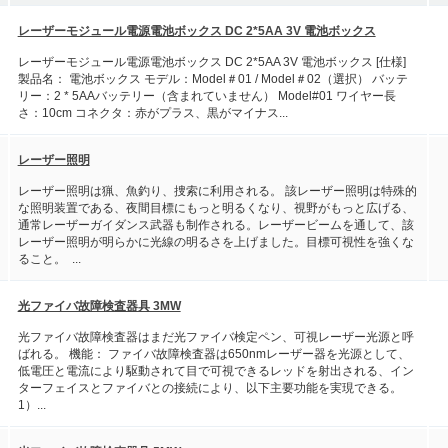
レーザーモジュール電源電池ボックス DC 2*5AA 3V 電池ボックス
レーザーモジュール電源電池ボックス DC 2*5AA 3V 電池ボックス [仕様]
製品名： 電池ボックス モデル：Model＃01 / Model＃02（選択） バッテ
リー：2 * 5AAバッテリー（含まれていません） Model#01 ワイヤー長
さ：10cm コネクタ：赤がプラス、黒がマイナス...
レーザー照明
レーザー照明は猟、魚釣り、捜索に利用される。 該レーザー照明は特殊的
な照明装置である、夜間目標にもっと明るくなり、視野がもっと広げる、
通常レーザーガイダンス武器も制作される。レーザービームを通して、該
レーザー照明が明らかに光線の明るさを上げました。目標可視性を強くな
ること。 ...
光ファイバ故障検査器具 3MW
光ファイバ故障検査器はまだ光ファイバ検定ペン、可視レーザー光源と呼
ばれる。 機能： ファイバ故障検査器は650nmレーザー器を光源として、
低電圧と電流により駆動されて目で可視できるレッドを射出される、イン
ターフェイスとファイバとの接続により、以下主要功能を実現できる。
1）...