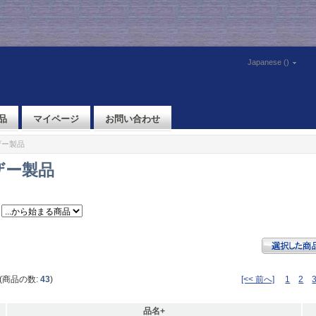
Japanese ()
品
マイページ
お問い合わせ
ザー製品
ザー製品
(商品の数:
43
)
[<< 前へ]
1
2
品名+