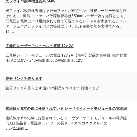
光ファイバ故障検査器具 5MW
光ファイバ故障検査器はまだ光ファイバ検定ペン、可視レーザー光源と呼
ばれる。 機能： ファイバ故障検査器は650nmレーザー器を光源として、
低電圧と電流により駆動されて目で可視できるレッドを射出される、イン
ターフェイスとファイバとの接続により、以下主要功能を実現できる。
1）...
工業用レーザーモジュールの電源 12v 2A
工業用レーザーモジュールの電源 12v 2A 【規格】製品外殻材質: 鉄作動電
圧: AC 110V～240V輸出電流: 2A輸出電圧: 12V
差分リンクを作ります
差分リンクを作ります 違いの製品を作ります 貨物アップ
接続線が 6本の線に分割されている レーザダイオードモジュールの電源線
接続線が 6本の線に分割されている レーザダイオードモジュールの電源線
[仕様] 製品名：電源線 ワイヤーの長さ：40cm コネクタサイズ：
5.5×2.1mm ...