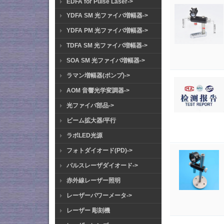
EDFA for Pulse Laser->
YDFA SM 光ファイバ増幅器->
YDFA PM 光ファイバ増幅器->
TDFA SM 光ファイバ増幅器->
SOA SM 光ファイバ増幅器->
ラマン増幅器(ポンプ)->
AOM 音響光学変調器->
光ファイバ部品->
ビーム拡大器/平行
ラボLED光源
フォトダイオード(PD)->
パルスレーザダイオード->
赤外線レーザー照明
レーザーパワーメータ->
レーザー 彫刻機