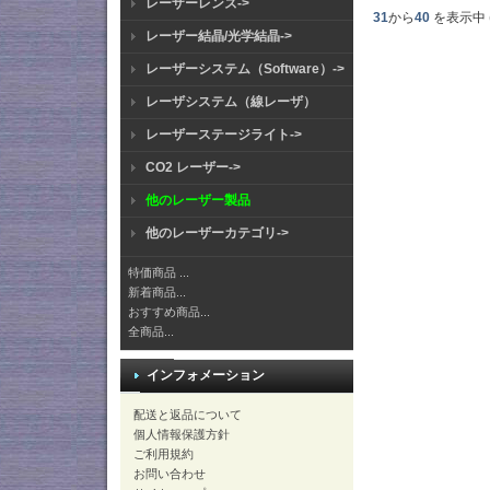
レーザーレンズ->
31
から
40
を表示中 
レーザー結晶/光学結晶->
レーザーシステム（Software）->
レーザシステム（線レーザ）
レーザーステージライト->
CO2 レーザー->
他のレーザー製品
他のレーザーカテゴリ->
特価商品 ...
新着商品...
おすすめ商品...
全商品...
インフォメーション
配送と返品について
個人情報保護方針
ご利用規約
お問い合わせ