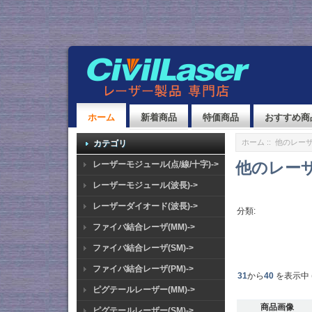
ホーム
新着商品
特価商品
おすすめ商
ホーム
:: 他のレー
カテゴリ
他のレー
レーザーモジュール(点/線/十字)->
レーザーモジュール(波長)->
レーザーダイオード(波長)->
分類:
ファイバ結合レーザ(MM)->
ファイバ結合レーザ(SM)->
ファイバ結合レーザ(PM)->
31
から
40
を表示中 
ピグテールレーザー(MM)->
商品画像
ピグテールレーザー(SM)->