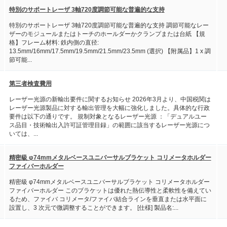
特別のサポートレーザ 3軸720度調節可能な普遍的な支持
特別のサポートレーザ 3軸720度調節可能な普遍的な支持 調節可能なレー
ザーのモジュールまたはトーチのホールダーかクランプまたは台紙 【規
格】フレーム材料: 鉄内側の直径:
13.5mm/16mm/17.5mm/19.5mm/21.5mm/23.5mm (選択) 【附属品】1 x 調
節可能...
第三者検査費用
レーザー光源の新輸出要件に関するお知らせ 2026年3月より、中国税関は
レーザー光源製品に対する輸出管理を大幅に強化しました。具体的な行政
要件は以下の通りです。 規制対象となるレーザー光源 ：「デュアルユー
ス品目・技術輸出入許可証管理目録」の範囲に該当するレーザー光源につ
いては、...
精密級 φ74mmメタルベースユニバーサルブラケット コリメータホルダー
ファイバーホルダー
精密級 φ74mmメタルベースユニバーサルブラケット コリメータホルダー
ファイバーホルダー このブラケットは優れた熱伝導性と柔軟性を備えてい
るため、ファイバ コリメータ/ファイバ結合ラインを垂直または水平面に
設置し、3 次元で微調整することができます。 [仕様] 製品名:...