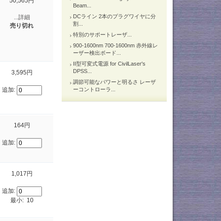
50,565円
Beam...
DCライン 2本のプラグワイヤに分
...詳細
割...
売り切れ
特別のサポートレーザ...
900-1600nm 700-1600nm 赤外線レ
ーザー検出ボード...
II型可変式電源 for CivilLaser's
DPSS...
3,595円
調節可能なパワーと明るさ レーザ
追加:
ーコントローラ...
164円
追加:
1,017円
追加:
最小: 10