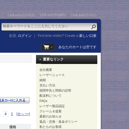
CivilLaser(English)
CivilLasers(日本語)
CivilLaser(한국어)
歓迎,
ログイン
|
First time visitor? Create a
新しい口座
あなたのカートは空です
重要なリンク
会社概要
レーザーニュース
納期
支払い方法
税関申告と関税の説明
配送料について
FAQs
レーザー製品認証
クレーム＆提案
3
4
5
[次へ >>]
最新のお知らせ
返品・交換・返金ポリシー
価格
私たちのお客様