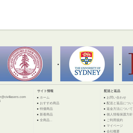
サイト情報
配送と返品
ivillasers.com
ホーム
お問い合わせ
4
おすすめ商品
配送と返品につい
特価商品
返金方法について
新着商品
個人情報保護方針
全商品...
ご利用規約
マイページ
会社概要