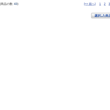
(商品の数:
43
)
[<< 前へ]
1
2