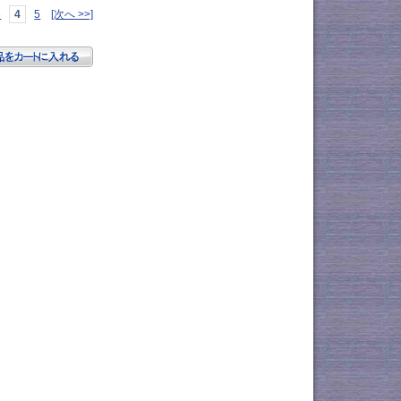
3
4
5
[次へ >>]