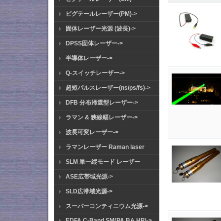
ピグテールレーザー(PM)->
固体レーザー光源 (波長)->
DPSS固体レーザー->
半導体レーザー->
Q-スイッチレーザー->
超短パルスレーザー(ns/ps/fs)->
DFB 分布帰還型レーザー->
ラマン & 狭線幅レーザー->
波長可変レーザー->
ラマンレーザー Raman laser
SLM 単一縦モード レーザー
ASE広帯域光源->
SLD広帯域光源->
スーパーコンティニウム光源->
EDFA C-Band SM(PA BA HP)->