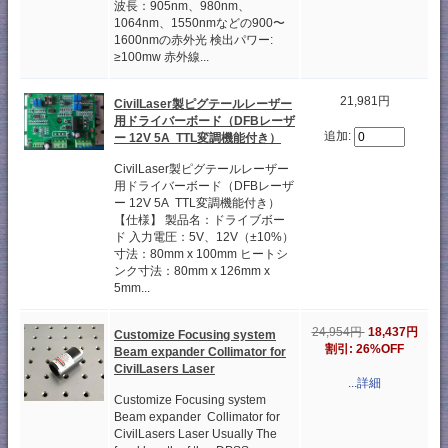
波長：905nm、980nm、
1064nm、1550nmなどの900〜
1600nmの赤外光 検出パワー:
≥100mw 赤外線...
21,981円
CivilLaser製ピグテールレーザー
用ドライバーボード（DFBレーザ
追加:
ー 12V 5A TTL変調機能付き）
CivilLaser製ピグテールレーザー
用ドライバーボード（DFBレーザ
ー 12V 5A TTL変調機能付き）
【仕様】 製品名：ドライブボー
ド 入力電圧：5V、12V（±10%）
寸法：80mm x 100mm ヒートシ
ンク寸法：80mm x 126mm x
5mm...
24,954円
18,437円
Customize Focusing system
割引: 26%OFF
Beam expander Collimator for
CivilLasers Laser
...詳細
Customize Focusing system
Beam expander Collimator for
CivilLasers Laser Usually The