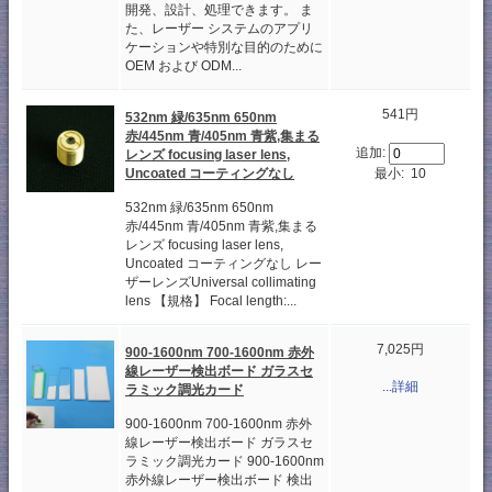
開発、設計、処理できます。 ま
た、レーザー システムのアプリ
ケーションや特別な目的のために
OEM および ODM...
541円
532nm 緑/635nm 650nm
赤/445nm 青/405nm 青紫,集まる
追加:
レンズ focusing laser lens,
最小: 10
Uncoated コーティングなし
532nm 緑/635nm 650nm
赤/445nm 青/405nm 青紫,集まる
レンズ focusing laser lens,
Uncoated コーティングなし レー
ザーレンズUniversal collimating
lens 【規格】 Focal length:...
7,025円
900-1600nm 700-1600nm 赤外
線レーザー検出ボード ガラスセ
...詳細
ラミック調光カード
900-1600nm 700-1600nm 赤外
線レーザー検出ボード ガラスセ
ラミック調光カード 900-1600nm
赤外線レーザー検出ボード 検出