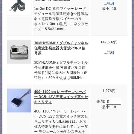
...詳細
最小: 10
1m 3m DC 延長ワイヤー レーザ
モジュール電源延長線 [仕様] 製品
名：電源延長線 ワイヤーの長
さ：1m / 3m（選択） コネクタサ
イズ：5.5×2.1mm ...
147,502円
30MHz/60MHz ダブルチャンネル
任意波形発生器 方形波パルス信
...詳細
号源
30MHz/60MHz ダブルチャンネル
任意波形発生器 方形波パルス信
号源 [特徴] 1.最大出力周波数（正
弦波）：30MHzおよび60MHz...
1,276円
400~1100nm レーザーレシーバ
ー DC5~12V 光電スイッチ室のセ
追加:
キュリティ
最小: 10
400~1100nm レーザーレシーバ
ー DC5~12V 光電スイッチ室のセ
キュリティ CivilLasers は、お客
様の特別な要件に応じて、レーザ
ー モジュールと光学システムを