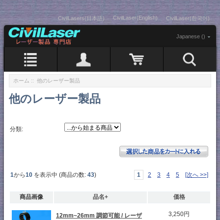
CivilLaser(English)
CivilLasers(日本語)
CivilLaser(한국어)
Japanese ()
ホーム
:: 他のレーザー製品
他のレーザー製品
分類:
1
から
10
を表示中 (商品の数:
43
)
1
2
3
4
5
[次へ >>]
商品画像
品名+
価格
3,250円
12mm~26mm 調節可能 / レーザ