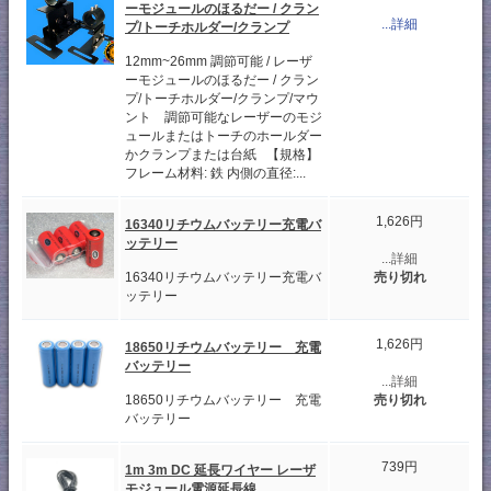
ーモジュールのほるだー / クラン
...詳細
プ/トーチホルダー/クランプ
12mm~26mm 調節可能 / レーザ
ーモジュールのほるだー / クラン
プ/トーチホルダー/クランプ/マウ
ント 調節可能なレーザーのモジ
ュールまたはトーチのホールダー
かクランプまたは台紙 【規格】
フレーム材料: 鉄 内側の直径:...
1,626円
16340リチウムバッテリー充電バ
ッテリー
...詳細
売り切れ
16340リチウムバッテリー充電バ
ッテリー
1,626円
18650リチウムバッテリー 充電
バッテリー
...詳細
売り切れ
18650リチウムバッテリー 充電
バッテリー
739円
1m 3m DC 延長ワイヤー レーザ
モジュール電源延長線