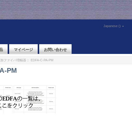
Japanese ()
品
マイページ
お問い合わせ
r添加ファイバ増幅器
:: EDFA-C-PA-PM
PA-PM