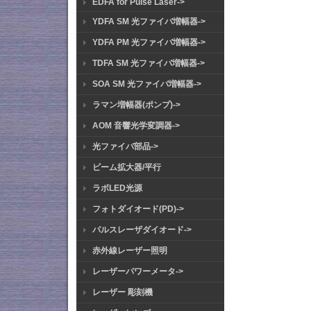
EDFA for Pulse Laser->
YDFA SM 光ファイバ増幅器->
YDFA PM 光ファイバ増幅器->
TDFA SM 光ファイバ増幅器->
SOA SM 光ファイバ増幅器->
ラマン増幅器(ポンプ)->
AOM 音響光学変調器->
光ファイバ部品->
ビーム拡大器/平行
ラボLED光源
フォトダイオード(PD)->
パルスレーザダイオード->
赤外線レーザー照明
レーザーパワーメータ->
レーザー 彫刻機