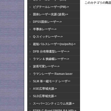
このカテゴリの商
ピグテールレーザー(PM)->
固体レーザー光源 (波長)->
DPSS固体レーザー->
半導体レーザー->
Q-スイッチレーザー->
超短パルスレーザー(ns/ps/fs)->
DFB 分布帰還型レーザー->
ラマン & 狭線幅レーザー->
波長可変レーザー->
ラマンレーザー Raman laser
SLM 単一縦モード レーザー
ASE広帯域光源->
SLD広帯域光源->
スーパーコンティニウム光源->
EDFA C-Band SM(PA BA HP)->