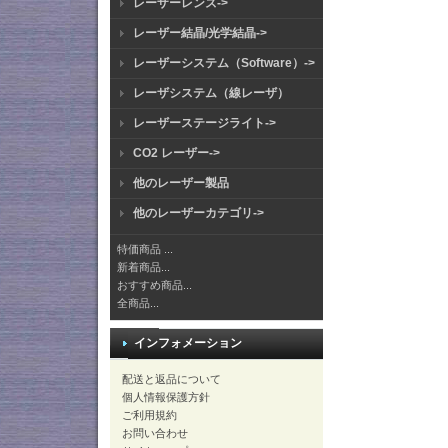
レーザーレンズ->
レーザー結晶/光学結晶->
レーザーシステム（Software）->
レーザシステム（線レーザ）
レーザーステージライト->
CO2 レーザー->
他のレーザー製品
他のレーザーカテゴリ->
特価商品 ...
新着商品...
おすすめ商品...
全商品...
インフォメーション
配送と返品について
個人情報保護方針
ご利用規約
お問い合わせ