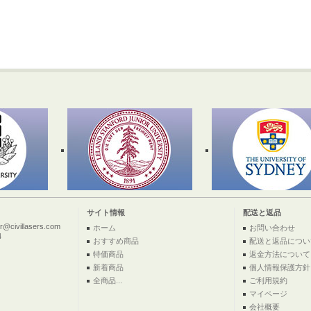
サイト情報
配送と返品
ivillasers.com
ホーム
お問い合わせ
4
おすすめ商品
配送と返品につい
特価商品
返金方法について
新着商品
個人情報保護方針
全商品...
ご利用規約
マイページ
会社概要