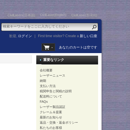
CivilLaser(English)
CivilLasers(日本語)
CivilLaser(한국어)
歓迎,
ログイン
|
First time visitor? Create a
新しい口座
あなたのカートは空です
重要なリンク
会社概要
レーザーニュース
納期
支払い方法
税関申告と関税の説明
配送料について
FAQs
レーザー製品認証
クレーム＆提案
最新のお知らせ
返品・交換・返金ポリシー
私たちのお客様