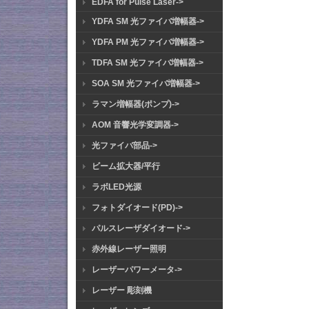
EDFA for Pulse Laser->
YDFA SM 光ファイバ増幅器->
YDFA PM 光ファイバ増幅器->
TDFA SM 光ファイバ増幅器->
SOA SM 光ファイバ増幅器->
ラマン増幅器(ポンプ)->
AOM 音響光学変調器->
光ファイバ部品->
ビーム拡大器/平行
ラボLED光源
フォトダイオード(PD)->
パルスレーザダイオード->
赤外線レーザー照明
レーザーパワーメータ->
レーザー 彫刻機