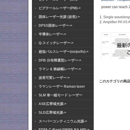
power can reach 
ピグテールレーザー(PM)->
固体レーザー光源 (波長)->
1.
Single waveleng
2.
Amplifier PA VS 
DPSS固体レーザー->
半導体レーザー->
Q-スイッチレーザー->
超短パルスレーザー(ns/ps/fs)->
DFB 分布帰還型レーザー->
ラマン & 狭線幅レーザー->
波長可変レーザー->
このカテゴリの商
ラマンレーザー Raman laser
SLM 単一縦モード レーザー
ASE広帯域光源->
SLD広帯域光源->
スーパーコンティニウム光源->
EDFA C-Band SM(PA BA HP)->