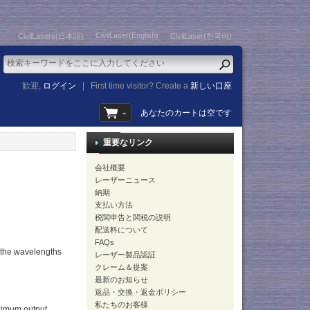
CivilLaser(English)
CivilLasers(日本語)
CivilLaser(한국어)
歓迎,
ログイン
|
First time visitor? Create a
新しい口座
あなたのカートは空です
重要なリンク
会社概要
レーザーニュース
納期
支払い方法
税関申告と関税の説明
配送料について
FAQs
 the wavelengths
レーザー製品認証
クレーム＆提案
最新のお知らせ
返品・交換・返金ポリシー
私たちのお客様
aximum output