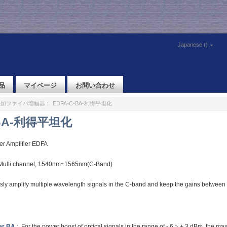
Japanese ()
品
マイページ
お問い合わせ
r添加ファイバ増幅器
:: EDFA-C-BA-利得平坦化
-BA-利得平坦化
er Amplifier EDFA
/Multi channel, 1540nm~1565nm(C-Band)
usly amplify multiple wavelength signals in the C-band and keep the gains between
ier BA
: For the power boost of optical signals in the range of - 6 ~ + 3 dBm, the m