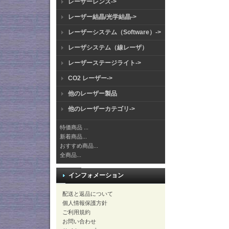
レーザーレンズ->
レーザー結晶/光学結晶->
レーザーシステム（Software）->
レーザシステム（線レーザ）
レーザーステージライト->
CO2 レーザー->
他のレーザー製品
他のレーザーカテゴリ->
特価商品 ...
新着商品...
おすすめ商品...
全商品...
インフォメーション
配送と返品について
個人情報保護方針
ご利用規約
お問い合わせ