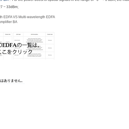
27 ~ 33dBm;
th EDFA VS Multi-wavelength EDFA
Amplifier BA
品はありません。