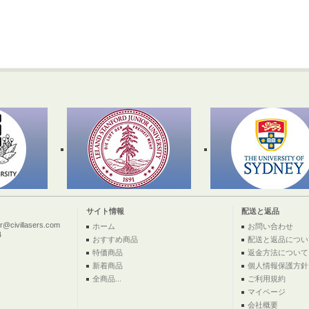
サイト情報
配送と返品
ivillasers.com
ホーム
お問い合わせ
4
おすすめ商品
配送と返品につい
特価商品
返金方法について
新着商品
個人情報保護方針
全商品...
ご利用規約
マイページ
会社概要