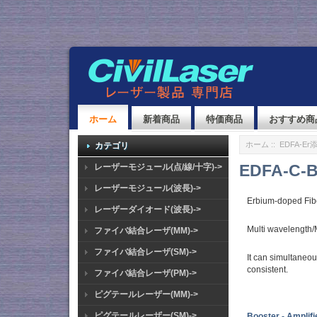
ホーム
新着商品
特価商品
おすすめ商
ホーム
::
EDFA-E
カテゴリ
EDFA-C
レーザーモジュール(点/線/十字)->
レーザーモジュール(波長)->
Erbium-doped Fib
レーザーダイオード(波長)->
Multi wavelength
ファイバ結合レーザ(MM)->
ファイバ結合レーザ(SM)->
It can simultaneo
consistent.
ファイバ結合レーザ(PM)->
ピグテールレーザー(MM)->
ピグテールレーザー(SM)->
Booster - Amplif