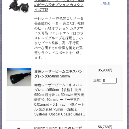
...詳細
のビーム径オプション カスタマ
イズ可能
平行レーザー 赤色光コリメータ
長距離ロケーター 完全な円 複数
のビーム径オプション カスタマ
イズ可能 フロントエンドはガラ
スレンズグループを採用し、小
さなビーム発散、高い平行度、
均一な明るさの特徴を備えた完
璧なラウンドスポットを生成し
ます。...
35,938円
赤色レーザービームエキスパン
ダレンズ650nm 50mw
追加:
赤色レーザービームエキスパン
ダレンズ650nm 【規格】 波長:
650nm瞳を出力: 50mw出光穴光
斑直径: 40mmレーザー発散性:
0.01mrad～0.1mrad （40メート
ル 光点直径 >5mm）Optical
Systems: Optical Coated Glass...
56,768円
650nm 520nm 100mW レーザ