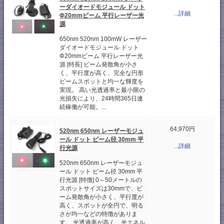
ーダイオードモジュール ドット
...詳細
Φ20mmビーム 平行レーザー光
源
650nm 520nm 100mW レーザー
ダイオードモジュール ドット
Φ20mmビーム 平行レーザー光
源 [特長] ビーム発散角が小さ
く、平行度が高く、完全な円形
ビームスポットと均一な輝度を
実現。 高い光透過率と最小限の
光損失により、24時間365日連
続稼働が可能。...
64,970円
520nm 650nm レーザーモジュ
ール ドット ビーム径 30mm 平
...詳細
行光源
520nm 650nm レーザーモジュ
ール ドット ビーム径 30mm 平
行光源 [特徴] 0～50メートルの
スポットサイズは30mmで、ビ
ーム発散角が小さく、平行度が
高く、スポットが全円で、明る
さが均一などの特徴がありま
す。 光透過率が高く、光エネル