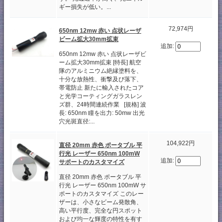
ギー損失が低い。...
72,974円
650nm 12mw 赤い 点状レーザ
ビーム拡大30mm拡束
追加:
650nm 12mw 赤い 点状レーザビ
ーム拡大30mm拡束 [特長] 航空
隊のアルミニウム絶縁塗料を、
十分な放熱性、衝撃及び落下、
帯電防止 新たに輸入されたコア
と光学コーティングガラスレン
ズ群、24時間連続作業 [規格] 波
長: 650nm 瞳を出力: 50mw 出光
穴光斑直径:...
104,922円
直径 20mm 赤色 ポータブル 平
行光 レーザー 650nm 100mW
追加:
サポートのカスタマイズ
直径 20mm 赤色 ポータブル 平
行光 レーザー 650nm 100mW サ
ポートのカスタマイズ このレー
ザーは、小さなビーム発散角、
高い平行度、完全な円スポット
および均一な輝度の特性を有す