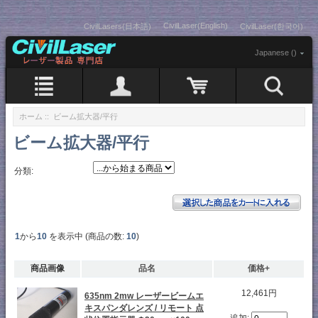
CivilLaser(English)
CivilLasers(日本語)
CivilLaser(한국어)
Japanese ()
ホーム
:: ビーム拡大器/平行
ビーム拡大器/平行
分類:
1
から
10
を表示中 (商品の数:
10
)
商品画像
品名
価格+
12,461円
635nm 2mw レーザービームエ
キスパンダレンズ / リモート 点