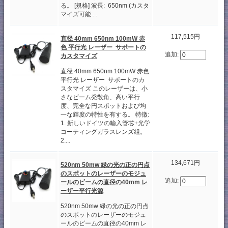
る。 [規格] 波長: 650nm (カスタ
マイズ可能:...
117,515円
直径 40mm 650nm 100mW 赤
色 平行光 レーザー サポートの
追加:
カスタマイズ
直径 40mm 650nm 100mW 赤色
平行光 レーザー サポートのカ
スタマイズ このレーザーは、小
さなビーム発散角、高い平行
度、完全な円スポットおよび均
一な輝度の特性を有する。 特徴:
1. 新しいドイツの輸入管芯+光学
コーティングガラスレンズ組。
2....
134,671円
520nm 50mw 緑の光の正の円点
のスポットのレーザーのモジュ
追加:
ールのビームの直径の40mm レ
ーザー平行光源
520nm 50mw 緑の光の正の円点
のスポットのレーザーのモジュ
ールのビームの直径の40mm レ