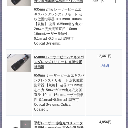
追加:
状位置指示器 Φ20mm×100mm
635nm 2mw レーザービームエ
キスパンダレンズ / リモート 点
状位置指示器 Φ20mm×100mm
【規格】 波長: 635nm瞳を出力:
2mw出光穴光斑直径: 10mm-
16mmレーザー発散性:
0.1mrad~0.6mrad 調整可
Optical Systems:...
12,461円
650nm レーザービームエキスパ
ンダレンズ / リモート 点状位置
...詳細
指示器
650nm レーザービームエキスパ
ンダレンズ / リモート 点状位置
指示器 【規格】 波長: 650nm瞳
を出力: 5mw~50mw出光穴光斑
直径: 10mm-16mmレーザー発散
性: 0.1mrad~0.6mrad 調整可
Optical Systems: Optical
Coated...
14,856円
平行レーザー 赤色光コリメータ
長距離ロケーター 完全な円 複数