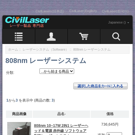
CivilLaser(English)
CivilLasers(日本語)
CivilLaser(한국어)
Japanese ()
ホーム
::
レーザーシステム（Software）
:: 808nm レーザーシステム
808nm レーザーシステム
分類:
1
から
3
を表示中 (商品の数:
3
)
商品画像
品名-
価格
736,645円
808nm 10~17W 2IN1 レーザーヘ
ッド＆電源 赤外線 ソフトウェア