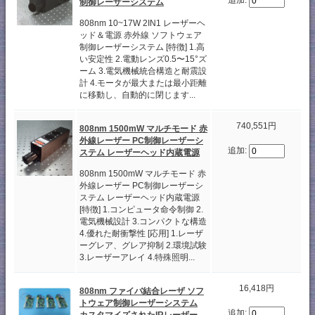
追加:
制御レーザーシステム
808nm 10~17W 2IN1 レーザーヘ
ッド＆電源 赤外線 ソフトウェア
制御レーザーシステム [特徴] 1.高
い安定性 2.電動レンズ0.5〜15°ズ
ーム 3.電気機械統合構造と耐震設
計 4.モータが最大または最小距離
に移動し、自動的に閉じます...
740,551円
808nm 1500mW マルチモード 赤
外線レーザー PC制御レーザーシ
追加:
ステム レーザーヘッド内蔵電源
808nm 1500mW マルチモード 赤
外線レーザー PC制御レーザーシ
ステム レーザーヘッド内蔵電源
[特徴] 1.コンピュータ命令制御 2.
電気機械設計 3.コンパクトな構造
4.優れた耐衝撃性 [応用] 1.レーザ
ーグレア、グレア抑制 2.環境試験
3.レーザーアレイ 4.特殊照明...
16,418円
808nm ファイバ結合レーザ ソフ
トウェア制御レーザーシステム
追加:
カスタマイズされたIRレーザー