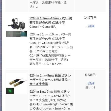
ー形状：点/線形/十字線（選
択）...
14,578円
520nm 0.1mw~10mw パワー調
整可能 緑色の光 点/線/十字
...詳細
Class I ~ Class IIIA
520nm 0.1mw~10mw パワー調
整可能 緑色の光 点/線/十字
Class I ~ Class IIIA [仕様] 製品
名：520nm レーザモジュール 波
長：520nm 出力電力：
0.1~10mW(出力調整可能) レー
ザー形状：点/線/十字（選択）
動作電圧：DC 2.8-5.2V...
6,238円
520nm 1mw 5mw 緑光 点状 レ
ーザーモジュール 6MM 外径小
...詳細
サイズ 安定型
最小: 2
520nm 1mw 5mw 緑光 点状 レ
ーザーモジュール 6MM 外径小
サイズ 安定型 [仕様] 出力波
長|Output wavelength: 520nm 出
力|Output power: <1mw, <5mw