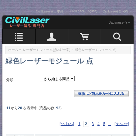
CivilLaser(English)
CivilLasers(日本語)
CivilLaser(한국어)
Japanese ()
ホーム
::
レーザーモジュール(点/線/十字)
:: 緑色レーザーモジュール 点
緑色レーザーモジュール 点
分類:
11
から
20
を表示中 (商品の数:
92
)
[<< 前へ]
1
2
3
4
5
...
[次へ >>]