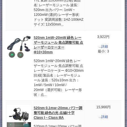
TTL 変調 12x50mm [仕様] 製品
名: レーザーモジュール 波長:
520nm 出力パワー: 1mW ~
1200mW (選択) レーザー形状:
ドット 変調周波数: 1HZ-100kHZ
サイズ: 12x50mm...
3,922円
520nm 1mW~20mW 緑色 レー
ザーモジュール 焦点調整可能 点
...詳細
レーザーロケーター
最小: 3
Φ10×30mm
520nm 1mW~20mW 緑色 レー
ザーモジュール 焦点調整可能 点
レーザーロケーター Φ10×30mm
[仕様] 製品名：レーザーモジュ
ール 波長：520±10nm 出力：
1mW / 5mW / 10mW /
20mW（選択可能） レーザー形
状：点...
15,966円
520nm 0.1mw~20mw パワー調
整可能 緑色の光 点/線/十字
...詳細
Class I ~ Class IIIA
520nm 0.1mw~20mw パワー調