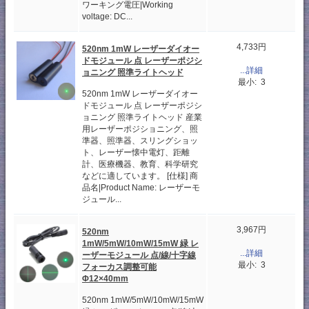
ワーキング電圧|Working
voltage: DC...
4,733円
520nm 1mW レーザーダイオー
ドモジュール 点 レーザーポジシ
...詳細
ョニング 照準ライトヘッド
最小: 3
520nm 1mW レーザーダイオー
ドモジュール 点 レーザーポジシ
ョニング 照準ライトヘッド 産業
用レーザーポジショニング、照
準器、照準器、スリングショッ
ト、レーザー懐中電灯、距離
計、医療機器、教育、科学研究
などに適しています。 [仕様] 商
品名|Product Name: レーザーモ
ジュール...
3,967円
520nm
1mW/5mW/10mW/15mW 緑 レ
...詳細
ーザーモジュール 点/線/十字線
最小: 3
フォーカス調整可能
Φ12×40mm
520nm 1mW/5mW/10mW/15mW