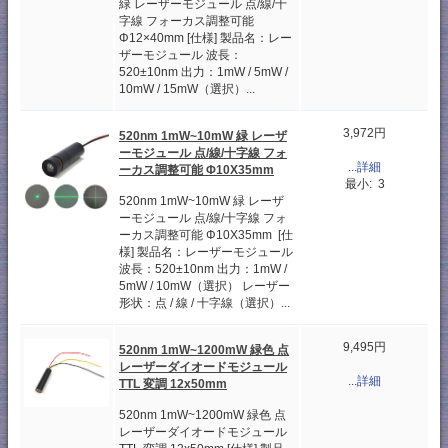
緑 レーザーモジュール 点/線/十
字線 フォーカス調整可能
Φ12×40mm [仕様] 製品名：レー
ザーモジュール 波長：
520±10nm 出力：1mW / 5mW /
10mW / 15mW（選択）...
3,972円
520nm 1mW~10mW 緑 レーザ
ーモジュール 点/線/十字線 フォ
...詳細
ーカス調整可能 Φ10X35mm
最小: 3
520nm 1mW~10mW 緑 レーザ
ーモジュール 点/線/十字線 フォ
ーカス調整可能 Φ10X35mm [仕
様] 製品名：レーザーモジュール
波長：520±10nm 出力：1mW /
5mW / 10mW（選択） レーザー
形状：点 / 線 / 十字線（選択）...
9,495円
520nm 1mW~1200mW 緑色 点
レーザーダイオードモジュール
...詳細
TTL 変調 12x50mm
520nm 1mW~1200mW 緑色 点
レーザーダイオードモジュール