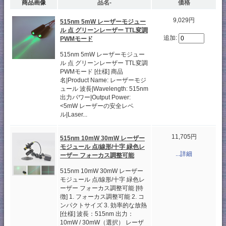
商品画像
品名-
価格
9,029円
515nm 5mW レーザーモジュー
ル 点 グリーンレーザー TTL変調
追加:
PWMモード
515nm 5mW レーザーモジュー
ル 点 グリーンレーザー TTL変調
PWMモード [仕様] 商品
名|Product Name: レーザーモジ
ュール 波長|Wavelength: 515nm
出力パワー|Output Power:
<5mW レーザーの安全レベ
ル|Laser...
11,705円
515nm 10mW 30mW レーザー
モジュール 点/線形/十字 緑色レ
...詳細
ーザー フォーカス調整可能
515nm 10mW 30mW レーザー
モジュール 点/線形/十字 緑色レ
ーザー フォーカス調整可能 [特
徴] 1. フォーカス調整可能 2. コ
ンパクトサイズ 3. 効率的な放熱
[仕様] 波長：515nm 出力：
10mW / 30mW（選択） レーザ