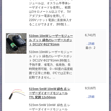
ジュールは、オスラム半導体レ
ーザダイオードを使用し、範囲
は3キロメートル以上です。 5V
アダプター電源を使用して、
220Vソケット電源に直接挿入す
ることができます。 [特徴] 1....
6,741円
510nm 10mW レーザーモジュー
ル ドット 緑色のレーザースポッ
...詳細
ト DC12V Φ22*91mm
最小: 2
510nm 10mW レーザーモジュー
ル ドット 緑色のレーザースポッ
ト DC12V Φ22*91mm [特徴] 1.
予熱不要、省電力、低発熱、長
時間使用可能、0～60度の温度範
囲で正常に作動、0℃では正常に
起動できません。...
9,516円
515nm 5mW 10mW 緑色 点 レ
ーザーダイオードモジュール
...詳細
TTL 変調 12x50mm
515nm 5mW 10mW 緑色 点 レ
ーザーダイオードモジュール