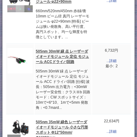
...詳細
ジュール φ22×90mm
660nm/520nm/450nm 赤/緑/青
10mm ビーム径 真円 レーザーモ
ジュール φ22×90mm [特長] ビー
ムは狭い発散角、高い平行度、
真円スポット、均一な輝度を特
徴としています。...
6,732円
505nm 30mW 緑 点 レーザーダ
イオードモジュール 定位 モジュ
...詳細
ール ACCドライバ回路
最小: 2
505nm 30mW 緑 点 レーザーダ
イオードモジュール 定位 モジュ
ール ACC ドライバ回路 [仕様] 波
長：505nm 出力電力：<30mW
レーザー安全性：クラスⅢb 回路
モード：CW スポットサイズ：
10mで<6*10、1mで<5mm 発散
角：<0.7mard...
22,634円
505nm 35mW 緑色 レーザーダ
イオードモジュール 小さな円形
...詳細
スポット Φ12*50mm/