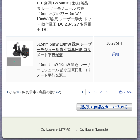
TTL 変調 12x50mm [仕様] 製品
名: レーザーモジュール 波長:
515nm 出力パワー: 5mW /
10mW (選択) レーザー形状: ドッ
ト 動作電圧: DC 2.8-5.2V 変調電
圧: DC...
16,975円
515nm 5mW 10mW 緑色 レーザ
ーモジュール 超小型真円形 コリ
...詳細
メート平行光源
515nm 5mW 10mW 緑色 レーザ
ーモジュール 超小型真円形 コリ
メート平行光源...
1
から
10
を表示中 (商品の数:
92
)
1
2
3
4
5
...
[次へ >>]
::
CivilLasers(日本語)
::
CivilLaser(English)