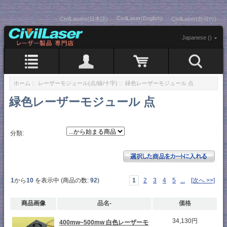
CivilLaser(English)
CivilLasers(日本語)
CivilLaser(한국어)
Japanese ()
ホーム
::
レーザーモジュール(点/線/十字)
:: 緑色レーザーモジュール 点
緑色レーザーモジュール 点
分類:
1
から
10
を表示中 (商品の数:
92
)
1
2
3
4
5
...
[次へ >>]
商品画像
品名-
価格
34,130円
400mw~500mw 白色レーザーモ