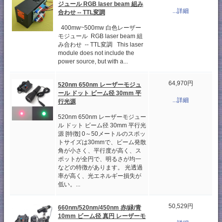
ジュール RGB laser beam 組み
...詳細
合わせ -- TTL変調
400mw~500mw 白色レーザー
モジュール RGB laser beam 組
み合わせ -- TTL変調 This laser
module does not include the
power source, but with a...
64,970円
520nm 650nm レーザーモジュ
ール ドット ビーム径 30mm 平
...詳細
行光源
520nm 650nm レーザーモジュー
ル ドット ビーム径 30mm 平行光
源 [特徴] 0～50メートルのスポッ
トサイズは30mmで、ビーム発散
角が小さく、平行度が高く、ス
ポットが全円で、明るさが均一
などの特徴があります。 光透過
率が高く、光エネルギー損失が
低い。...
50,529円
660nm/520nm/450nm 赤/緑/青
10mm ビーム径 真円 レーザーモ