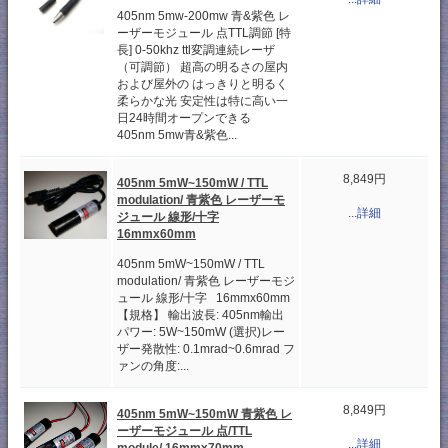
405nm 5mw-200mw 青&紫色 レ
ーザーモジュール 点TTL調節 [特
長] 0-50khz ttl変調連続レーザ
（可調節） 超高の明るさの屋内
および屋外の はっきりと明るく
柔らかな光 安定性は特に高い一
日24時間オープンできる
405nm 5mw青&紫色...
8,849円
405nm 5mW~150mW / TTL
modulation/ 青紫色 レーザーモ
...詳細
ジュール 線形/十字
16mmx60mm
405nm 5mW~150mW / TTL
modulation/ 青紫色 レーザーモジ
ュール 線形/十字 16mmx60mm
【規格】 輸出波長: 405nm輸出
パワー: 5W~150mW (選択)レー
ザー発散性: 0.1mrad~0.6mrad フ
ァンの角度:...
8,849円
405nm 5mW~150mW 青紫色 レ
ーザーモジュール 点/TTL
...詳細
module/ 16mmx70mm