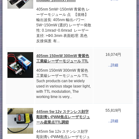
405nm 5mW~150mW 青紫色 レ
ーザーモジュール 点 【規格】
輸出波長: 405nm 輸出パワー:
5W~150mW (選択) レーザー発散
性: 0.1mrad~0.6mrad レーザー
直径: >Φ0.3mm 表面処理: 黒色
反接保護: 有...
16,074円
405nm 150mW 300mW 青紫色
工業級レーザーモジュール TTL
...詳細
405nm 150mW 300mW 青紫色
工業級レーザーモジュール TTL
Such products can be widely
used in various stage laser light,
with TTL modulation, The
working time is very...
55,819円
445nm 5w 12v ステンレス刻字
彫刻青いPWM焦点レーザモジュ
...詳細
ール産業点TTL調節
445nm 5w 12v ステンレス刻字
彫刻青いPWM焦点レーザモジュ