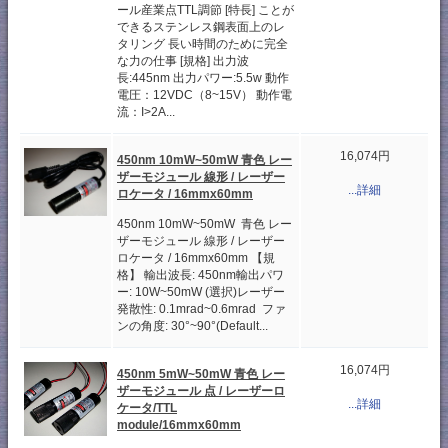
ール産業点TTL調節 [特長] ことが
できるステンレス鋼表面上のレ
タリング 長い時間のために完全
な力の仕事 [規格] 出力波
長:445nm 出力パワー:5.5w 動作
電圧：12VDC（8~15V） 動作電
流：I>2A...
16,074円
450nm 10mW~50mW 青色 レー
ザーモジュール 線形 / レーザー
...詳細
ロケータ / 16mmx60mm
450nm 10mW~50mW 青色 レー
ザーモジュール 線形 / レーザー
ロケータ / 16mmx60mm 【規
格】 輸出波長: 450nm輸出パワ
ー: 10W~50mW (選択)レーザー
発散性: 0.1mrad~0.6mrad ファ
ンの角度: 30°~90°(Default...
16,074円
450nm 5mW~50mW 青色 レー
ザーモジュール 点 / レーザーロ
...詳細
ケータ/TTL
module/16mmx60mm