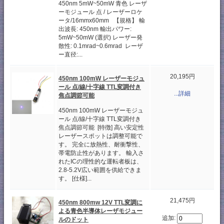
450nm 5mW~50mW 青色 レーザ
ーモジュール 点 / レーザーロケ
ータ/16mmx60mm 【規格】 輸
出波長: 450nm 輸出パワー:
5mW~50mW (選択) レーザー発
散性: 0.1mrad~0.6mrad レーザ
ー直径:...
20,195円
450nm 100mW レーザーモジュ
ール 点/線/十字線 TTL変調付き
...詳細
焦点調節可能
450nm 100mW レーザーモジュ
ール 点/線/十字線 TTL変調付き
焦点調節可能 [特徴] 高い安定性
レーザースポットは調整可能で
す。 完全に放熱性、耐衝撃性、
帯電防止性があります。 輸入さ
れたICの理性的な運転者板は、
2.8-5.2V広い範囲を供給できま
す。 [仕様]...
21,475円
450nm 800mw 12V TTL変調に
よる青色半導体レーザモジュー
追加:
ルのドット