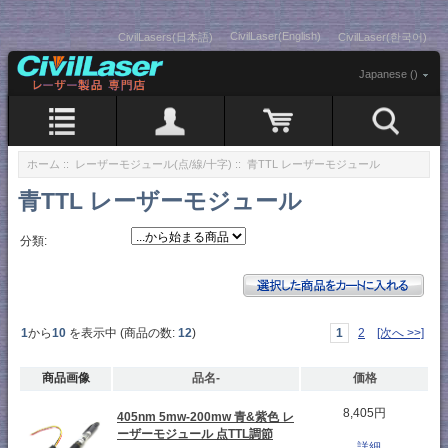
CivilLaser(English)
CivilLasers(日本語)
CivilLaser(한국어)
Japanese ()
ホーム
::
レーザーモジュール(点/線/十字)
:: 青TTL レーザーモジュール
青TTL レーザーモジュール
分類:
1
から
10
を表示中 (商品の数:
12
)
1
2
[次へ >>]
商品画像
品名-
価格
8,405円
405nm 5mw-200mw 青&紫色 レ
ーザーモジュール 点TTL調節
...詳細