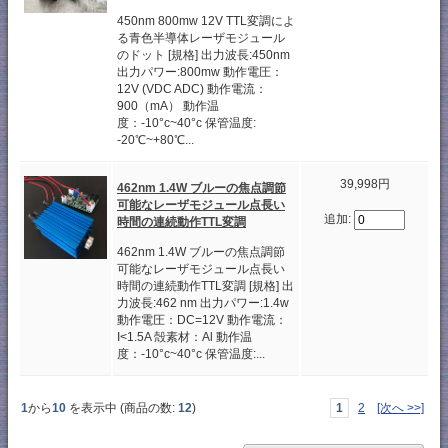
450nm 800mw 12V TTL変調によ
る青色半導体レーザモジュール
のドット [規格] 出力波長:450nm
出力パワー:800mw 動作電圧：
12V (VDC ADC) 動作電流：
900（mA） 動作温
度：-10°c~40°c 保管温度:
-20℃~+80℃...
39,998円
462nm 1.4W ブルーの焦点調節
可能なレーザモジュール点長い
追加:
時間の連続動作TTL変調
462nm 1.4W ブルーの焦点調節
可能なレーザモジュール点長い
時間の連続動作TTL変調 [規格] 出
力波長:462 nm 出力パワー:1.4w
動作電圧：DC=12V 動作電流：
I<1.5A 殻素材：Al 動作温
度：-10°c~40°c 保管温度:...
1
から
10
を表示中 (商品の数:
12
)
1
2
[次へ >>]