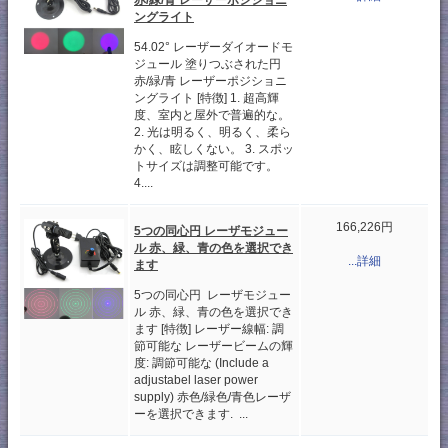
ングライト
54.02° レーザーダイオードモ
ジュール 塗りつぶされた円
赤/緑/青 レーザーポジショニ
ングライト [特徴] 1. 超高輝
度、室内と屋外で普遍的な。
2. 光は明るく、明るく、柔ら
かく、眩しくない。 3. スポッ
トサイズは調整可能です。
4....
166,226円
5つの同心円 レーザモジュー
ル 赤、緑、青の色を選択でき
...詳細
ます
5つの同心円 レーザモジュー
ル 赤、緑、青の色を選択でき
ます [特徴] レーザー線幅: 調
節可能な レーザービームの輝
度: 調節可能な (Include a
adjustabel laser power
supply) 赤色/緑色/青色レーザ
ーを選択できます. ...