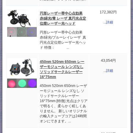
172,382円
円形レーザー帯中心点効果
赤/緑光/青 レーザ 真円光点定
...詳細
位燈レーザー光ヘッド
円形レーザー帯中心点効果
赤/緑光/ブルーレイレーザ 真
円光点定位燈レーザー光ヘッ
ド 特徴： ...
43,054円
450nm 520nm 650nm レー
ザーモジュール レンズなし
...詳細
ソリッドサークルレーザー
16*75mm
450nm 520nm 650nm レーザ
ーモジュール レンズなし ソ
リッドサークルレーザー
16*75mm [特徴] 光点はクリア
で明るく、柔らかく眩しくあ
りません。 新しいオリジナル
の輸入チューブコアは24時間
オンにできます。...