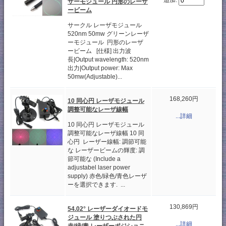
追加:
ザーモジュール 円形のレーザ
ービーム
サークル レーザモジュール
520nm 50mw グリーンレーザ
ーモジュール 円形のレーザ
ービーム [仕様] 出力波
長|Output wavelength: 520nm
出力|Output power: Max
50mw(Adjustable)...
168,260円
10 同心円 レーザモジュール
調整可能なレーザ線幅
...詳細
10 同心円 レーザモジュール
調整可能なレーザ線幅 10 同
心円 レーザー線幅: 調節可能
な レーザービームの輝度: 調
節可能な (Include a
adjustabel laser power
supply) 赤色/緑色/青色レーザ
ーを選択できます. ...
130,869円
54.02° レーザーダイオードモ
ジュール 塗りつぶされた円
...詳細
赤/緑/青 レーザーポジショニ