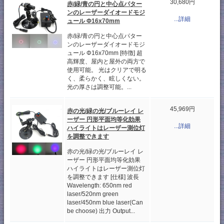
30,680円
赤/緑/青の円と中心点パター
ンのレーザーダイオードモジ
...詳細
ュール Φ16x70mm
赤/緑/青の円と中心点パター
ンのレーザーダイオードモジ
ュール Φ16x70mm [特徴] 超
高輝度、屋内と屋外の両方で
使用可能。 光はクリアで明る
く、柔らかく、眩しくない。
光の厚さは調整可能。...
45,969円
赤の光/緑の光/ブルーレイ レ
ーザー 円形平面均等化効果
...詳細
ハイライトはレーザー測位灯
を調整できます
赤の光/緑の光/ブルーレイ レ
ーザー 円形平面均等化効果
ハイライトはレーザー測位灯
を調整できます [仕様] 波長
Wavelength: 650nm red
laser/520nm green
laser/450nm blue laser(Can
be choose) 出力 Output...