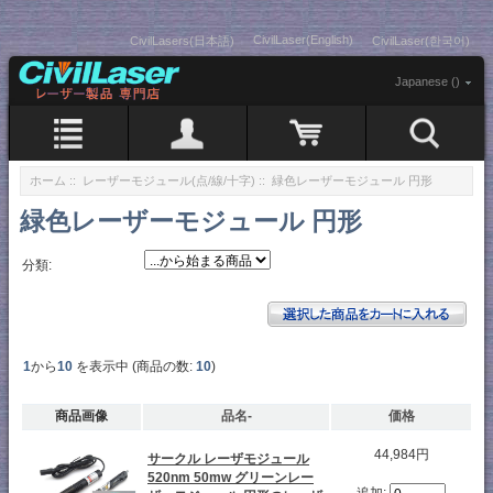
CivilLaser(English)
CivilLasers(日本語)
CivilLaser(한국어)
Japanese ()
ホーム
::
レーザーモジュール(点/線/十字)
:: 緑色レーザーモジュール 円形
緑色レーザーモジュール 円形
分類:
1
から
10
を表示中 (商品の数:
10
)
商品画像
品名-
価格
44,984円
サークル レーザモジュール
520nm 50mw グリーンレー