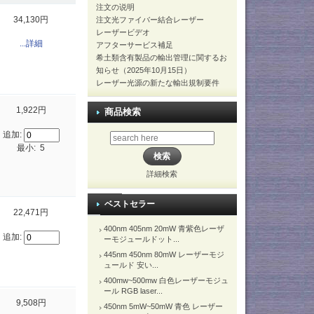
注文の说明
34,130円
注文光ファイバー結合レーザー
レーザービデオ
...詳細
アフターサービス補足
希土類含有製品の輸出管理に関するお
知らせ（2025年10月15日）
レーザー光源の新たな輸出規制要件
1,922円
商品検索
追加:
最小: 5
詳細検索
ベストセラー
22,471円
400nm 405nm 20mW 青紫色レーザ
追加:
ーモジュールドット...
445nm 450nm 80mW レーザーモジ
ュールド 安い...
400mw~500mw 白色レーザーモジュ
ール RGB laser...
9,508円
450nm 5mW~50mW 青色 レーザー