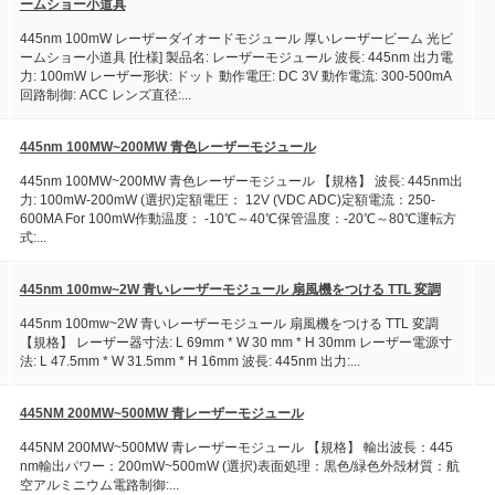
ームショー小道具
445nm 100mW レーザーダイオードモジュール 厚いレーザービーム 光ビ
ームショー小道具 [仕様] 製品名: レーザーモジュール 波長: 445nm 出力電
力: 100mW レーザー形状: ドット 動作電圧: DC 3V 動作電流: 300-500mA
回路制御: ACC レンズ直径:...
445nm 100MW~200MW 青色レーザーモジュール
445nm 100MW~200MW 青色レーザーモジュール 【規格】 波長: 445nm出
力: 100mW-200mW (選択)定額電圧： 12V (VDC ADC)定額電流：250-
600MA For 100mW作動温度： -10℃～40℃保管温度：-20℃～80℃運転方
式:...
445nm 100mw~2W 青いレーザーモジュール 扇風機をつける TTL 変調
445nm 100mw~2W 青いレーザーモジュール 扇風機をつける TTL 変調
【規格】 レーザー器寸法: L 69mm * W 30 mm * H 30mm レーザー電源寸
法: L 47.5mm * W 31.5mm * H 16mm 波長: 445nm 出力:...
445NM 200MW~500MW 青レーザーモジュール
445NM 200MW~500MW 青レーザーモジュール 【規格】 輸出波長：445
nm輸出パワー：200mW~500mW (選択)表面処理：黒色/緑色外殻材質：航
空アルミニウム電路制御:...