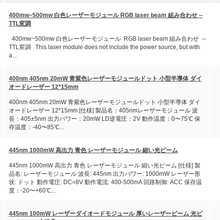
400mw~500mw 白色レーザーモジュール RGB laser beam 組み合わせ --
TTL変調
400mw~500mw 白色レーザーモジュール RGB laser beam 組み合わせ --
TTL変調 This laser module does not include the power source, but with
a...
400nm 405nm 20mW 青紫色レーザーモジュールドット 小型半導体 ダイ
オードレーザー 12*15mm
400nm 405nm 20mW 青紫色レーザーモジュールドット 小型半導体 ダイ
オードレーザー 12*15mm [仕様] 製品名：405nmレーザーモジュール 波
長：405±5nm 出力パワー：20mW LD逆電圧：2V 動作温度：0〜75℃ 保
存温度：-40〜85℃...
445nm 1000mW 高出力 青色 レーザーモジュール 細い光ビーム
445nm 1000mW 高出力 青色 レーザーモジュール 細い光ビーム [仕様] 製
品名: レーザーモジュール 波長: 445nm 出力パワー: 1000mW レーザー形
状: ドット 動作電圧: DC=8V 動作電流: 400-500mA 回路制御: ACC 保存温
度：-20〜+60℃...
445nm 100mW レーザーダイオードモジュール 厚いレーザービーム 光ビ