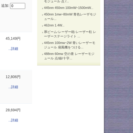
モジュール 点 /...
追加:
445nm 450nm 100mW~1500mW...
450nm 1mw~80mW 青色レーザモジ
ュール...
462nm 1.4W...
厚ビーム-レーザー砲-レーザー柱 レ
ーザーステージライト ...
45,149円
445nm 100mw~2W 青いレーザーモ
ジュール 扇風機をつける...
...詳細
488nm 60mw 空の青 レーザーモジ
ュール 点/線/十字...
12,806円
...詳細
28,694円
...詳細