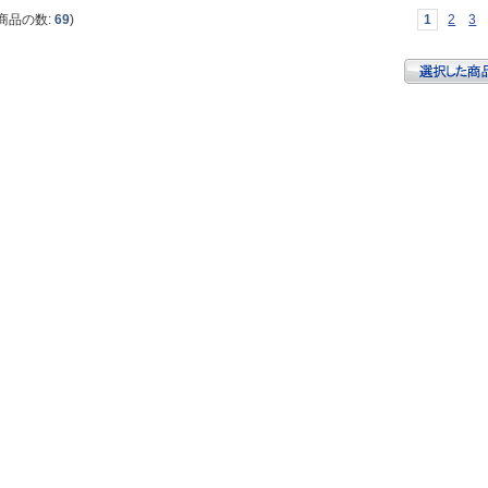
商品の数:
69
)
1
2
3