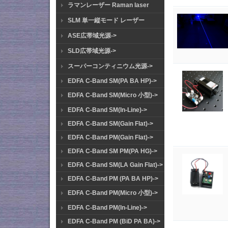
ラマンレーザー Raman laser
SLM 単一縦モード レーザー
ASE広帯域光源->
SLD広帯域光源->
スーパーコンティニウム光源->
EDFA C-Band SM(PA BA HP)->
EDFA C-Band SM(Micro 小型)->
EDFA C-Band SM(In-Line)->
EDFA C-Band SM(Gain Flat)->
EDFA C-Band PM(Gain Flat)->
EDFA C-Band SM PM(PA HG)->
EDFA C-Band SM(LA Gain Flat)->
EDFA C-Band PM (PA BA HP)->
EDFA C-Band PM(Micro 小型)->
EDFA C-Band PM(In-Line)->
EDFA C-Band PM (BiD PA BA)->