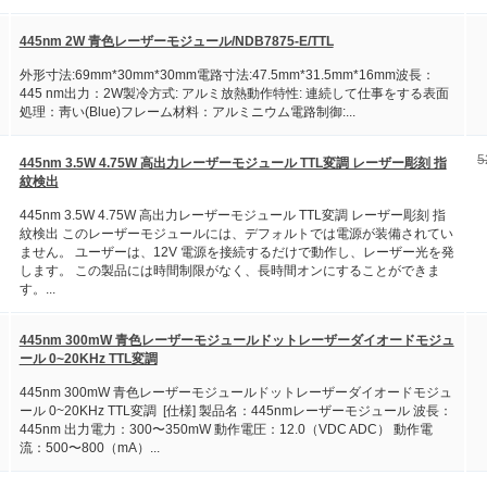
445nm 2W 青色レーザーモジュール/NDB7875-E/TTL
外形寸法:69mm*30mm*30mm電路寸法:47.5mm*31.5mm*16mm波長：
445 nm出力：2W製冷方式: アルミ放熱動作特性: 連続して仕事をする表面
処理：靑い(Blue)フレーム材料：アルミニウム電路制御:...
5
445nm 3.5W 4.75W 高出力レーザーモジュール TTL変調 レーザー彫刻 指
紋検出
445nm 3.5W 4.75W 高出力レーザーモジュール TTL変調 レーザー彫刻 指
紋検出 このレーザーモジュールには、デフォルトでは電源が装備されてい
ません。 ユーザーは、12V 電源を接続するだけで動作し、レーザー光を発
します。 この製品には時間制限がなく、長時間オンにすることができま
す。...
445nm 300mW 青色レーザーモジュールドットレーザーダイオードモジュ
ール 0~20KHz TTL変調
445nm 300mW 青色レーザーモジュールドットレーザーダイオードモジュ
ール 0~20KHz TTL変調 [仕様] 製品名：445nmレーザーモジュール 波長：
445nm 出力電力：300〜350mW 動作電圧：12.0（VDC ADC） 動作電
流：500〜800（mA）...