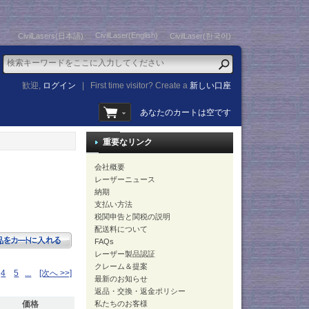
CivilLaser(English)
CivilLasers(日本語)
CivilLaser(한국어)
歓迎,
ログイン
|
First time visitor? Create a
新しい口座
あなたのカートは空です
重要なリンク
会社概要
レーザーニュース
納期
支払い方法
税関申告と関税の説明
配送料について
FAQs
レーザー製品認証
クレーム＆提案
4
5
...
[次へ >>]
最新のお知らせ
返品・交換・返金ポリシー
価格
私たちのお客様