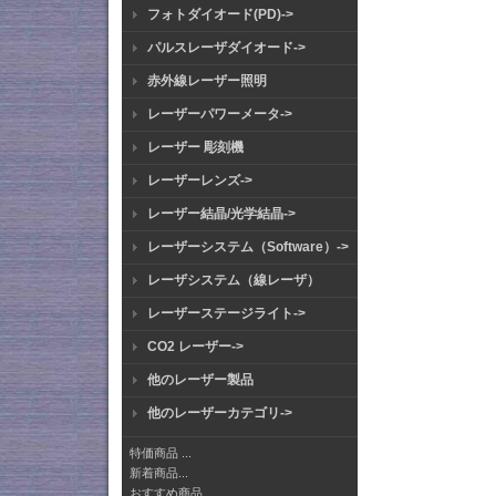
フォトダイオード(PD)->
パルスレーザダイオード->
赤外線レーザー照明
レーザーパワーメータ->
レーザー 彫刻機
レーザーレンズ->
レーザー結晶/光学結晶->
レーザーシステム（Software）->
レーザシステム（線レーザ）
レーザーステージライト->
CO2 レーザー->
他のレーザー製品
他のレーザーカテゴリ->
特価商品 ...
新着商品...
おすすめ商品...