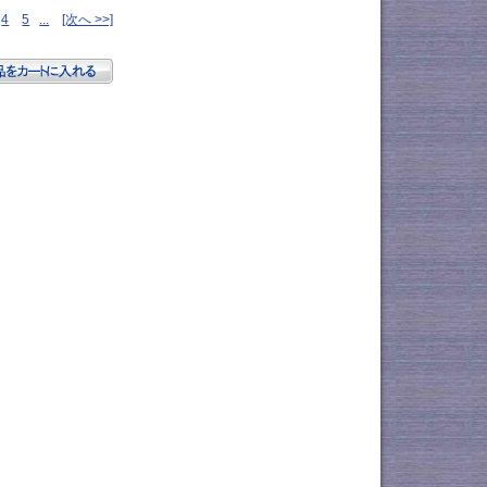
4
5
...
[次へ >>]