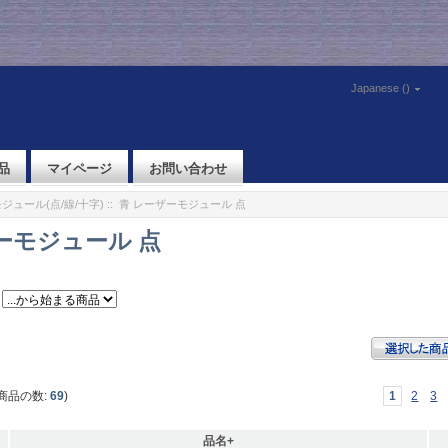
Japanese ()
品
マイページ
お問い合わせ
ジュール(点/線/十字)
:: 青 レーザーモジュール 点
ーモジュール 点
商品の数:
69
)
1
2
3
品名+