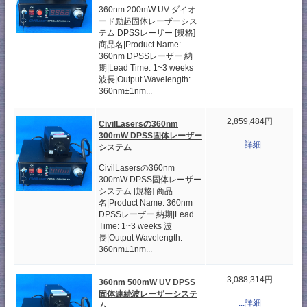
360nm 200mW UV ダイオ
ード励起固体レーザーシス
テム DPSSレーザー [規格]
商品名|Product Name:
360nm DPSSレーザー 納
期|Lead Time: 1~3 weeks
波長|Output Wavelength:
360nm±1nm...
2,859,484円
CivilLasersの360nm
300mW DPSS固体レーザー
...詳細
システム
CivilLasersの360nm
300mW DPSS固体レーザー
システム [規格] 商品
名|Product Name: 360nm
DPSSレーザー 納期|Lead
Time: 1~3 weeks 波
長|Output Wavelength:
360nm±1nm...
3,088,314円
360nm 500mW UV DPSS
固体連続波レーザーシステ
...詳細
ム