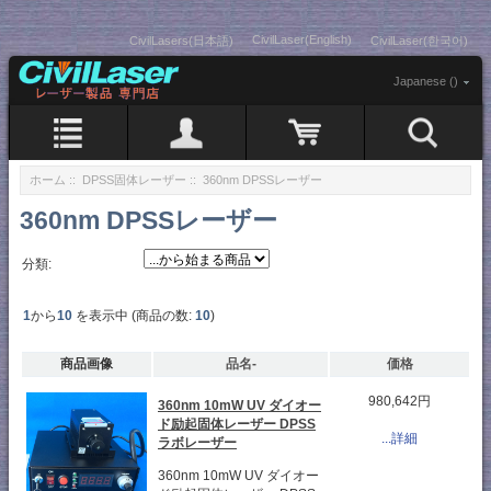
CivilLaser(English)
CivilLasers(日本語)
CivilLaser(한국어)
Japanese ()
ホーム
::
DPSS固体レーザー
:: 360nm DPSSレーザー
360nm DPSSレーザー
分類:
1
から
10
を表示中 (商品の数:
10
)
商品画像
品名-
価格
980,642円
360nm 10mW UV ダイオー
ド励起固体レーザー DPSS
...詳細
ラボレーザー
360nm 10mW UV ダイオー