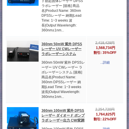
ド励起固体レーザー DPSS
ラボレーザー [規格] 商品
名|Product Name: 360nm
DPSSレーザー 納期|Lead
Time: 1~3 weeks 波
長|Output Wavelength:
360nm±1nm...
2,418,429円
360nm 50mW 紫外 DPSS
1,568,734円
レーザー UV CWレーザー
割引: 35%OFF
ラボレーザーシステム
360nm 50mW 紫外 DPSSレ
...詳細
ーザー UV CWレーザー ラ
ボレーザーシステム [規格]
商品名|Product Name:
360nm DPSSレーザー 納
期|Lead Time: 1~3 weeks
波長|Output Wavelength:
360nm±1nm...
2,254,720円
360nm 100mW 紫外 DPSS
1,764,825円
レーザー ダイオード ポンプ
割引: 22%OFF
ラボ レーザー出力 CW/変調