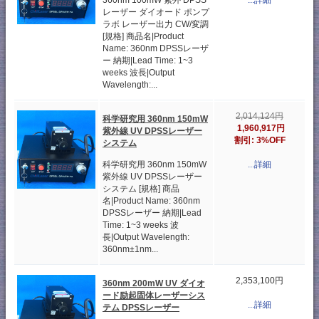
360nm 100mW 紫外 DPSS
...詳細
レーザー ダイオード ポンプ
ラボ レーザー出力 CW/変調
[規格] 商品名|Product
Name: 360nm DPSSレーザ
ー 納期|Lead Time: 1~3
weeks 波長|Output
Wavelength:...
2,014,124円
科学研究用 360nm 150mW
1,960,917円
紫外線 UV DPSSレーザー
割引: 3%OFF
システム
科学研究用 360nm 150mW
...詳細
紫外線 UV DPSSレーザー
システム [規格] 商品
名|Product Name: 360nm
DPSSレーザー 納期|Lead
Time: 1~3 weeks 波
長|Output Wavelength:
360nm±1nm...
2,353,100円
360nm 200mW UV ダイオ
ード励起固体レーザーシス
...詳細
テム DPSSレーザー