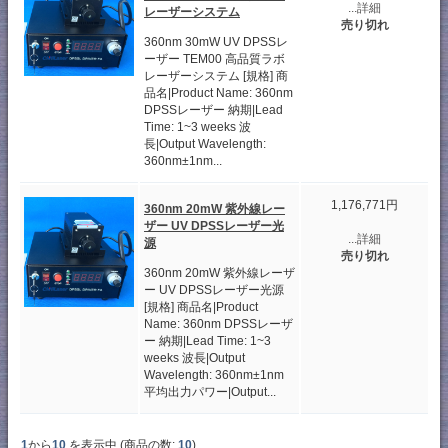
...詳細
レーザーシステム
売り切れ
360nm 30mW UV DPSSレ
ーザー TEM00 高品質ラボ
レーザーシステム [規格] 商
品名|Product Name: 360nm
DPSSレーザー 納期|Lead
Time: 1~3 weeks 波
長|Output Wavelength:
360nm±1nm...
1,176,771円
360nm 20mW 紫外線レー
ザー UV DPSSレーザー光
...詳細
源
売り切れ
360nm 20mW 紫外線レーザ
ー UV DPSSレーザー光源
[規格] 商品名|Product
Name: 360nm DPSSレーザ
ー 納期|Lead Time: 1~3
weeks 波長|Output
Wavelength: 360nm±1nm
平均出力パワー|Output...
1
から
10
を表示中 (商品の数:
10
)