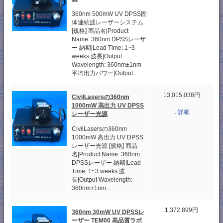
360nm 500mW UV DPSS固
体連続波レーザーシステム
[規格] 商品名|Product
Name: 360nm DPSSレーザ
ー 納期|Lead Time: 1~3
weeks 波長|Output
Wavelength: 360nm±1nm
平均出力パワー|Output...
13,015,038円
CivilLasersの360nm
1000mW 高出力 UV DPSS
...詳細
レーザー光源
CivilLasersの360nm
1000mW 高出力 UV DPSS
レーザー光源 [規格] 商品
名|Product Name: 360nm
DPSSレーザー 納期|Lead
Time: 1~3 weeks 波
長|Output Wavelength:
360nm±1nm...
1,372,899円
360nm 30mW UV DPSSレ
ーザー TEM00 高品質ラボ