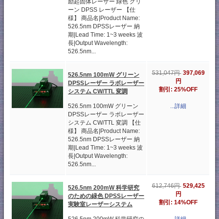
励起固体レーザー 緑色 グリ
ーン DPSS レーザー 【仕
様】 商品名|Product Name:
526.5nm DPSSレーザー 納
期|Lead Time: 1~3 weeks 波
長|Output Wavelength:
526.5nm...
397,069
531,047円
526.5nm 100mW グリーン
円
DPSSレーザー ラボレーザー
割引: 25%OFF
システム CW/TTL 変調
526.5nm 100mW グリーン
...詳細
DPSSレーザー ラボレーザー
システム CW/TTL 変調 【仕
様】 商品名|Product Name:
526.5nm DPSSレーザー 納
期|Lead Time: 1~3 weeks 波
長|Output Wavelength:
526.5nm...
529,425
612,746円
526.5nm 200mW 科学研究
円
のための緑色 DPSSレーザー
割引: 14%OFF
実験室レーザーシステム