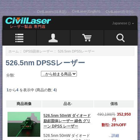
CivilLaser(English)
CivilLasers(日本語)
CivilLaser(한국어)
Japanese ()
ホーム
::
DPSS固体レーザー
:: 526.5nm DPSSレーザー
526.5nm DPSSレーザー
分類:
1
から
4
を表示中 (商品の数:
4
)
商品画像
品名-
価格
352,950
490,198円
526.5nm 50mW ダイオード
円
励起固体レーザー 緑色 グリ
割引: 28%OFF
ーン DPSS レーザー
526.5nm 50mW ダイオード
...詳細