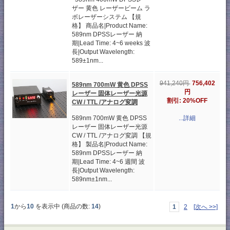
ザー 黄色 レーザービーム ラ
ボレーザーシステム 【規
格】 商品名|Product Name:
589nm DPSSレーザー 納
期|Lead Time: 4~6 weeks 波
長|Output Wavelength:
589±1nm...
756,402
941,240円
589nm 700mW 黄色 DPSS
円
レーザー 固体レーザー光源
割引: 20%OFF
CW / TTL /アナログ変調
589nm 700mW 黄色 DPSS
...詳細
レーザー 固体レーザー光源
CW / TTL /アナログ変調 【規
格】 製品名|Product Name:
589nm DPSSレーザー 納
期|Lead Time: 4~6 週間 波
長|Output Wavelength:
589nm±1nm...
1
から
10
を表示中 (商品の数:
14
)
1
2
[次へ >>]