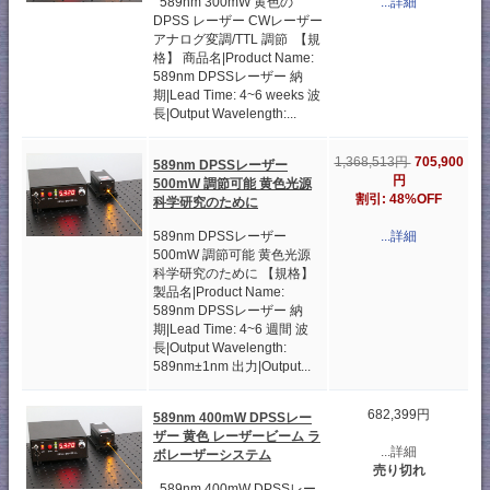
589nm 300mW 黄色の
...詳細
DPSS レーザー CWレーザー
アナログ変調/TTL 調節 【規
格】 商品名|Product Name:
589nm DPSSレーザー 納
期|Lead Time: 4~6 weeks 波
長|Output Wavelength:...
705,900
1,368,513円
589nm DPSSレーザー
円
500mW 調節可能 黄色光源
割引: 48%OFF
科学研究のために
589nm DPSSレーザー
...詳細
500mW 調節可能 黄色光源
科学研究のために 【規格】
製品名|Product Name:
589nm DPSSレーザー 納
期|Lead Time: 4~6 週間 波
長|Output Wavelength:
589nm±1nm 出力|Output...
682,399円
589nm 400mW DPSSレー
ザー 黄色 レーザービーム ラ
...詳細
ボレーザーシステム
売り切れ
589nm 400mW DPSSレー