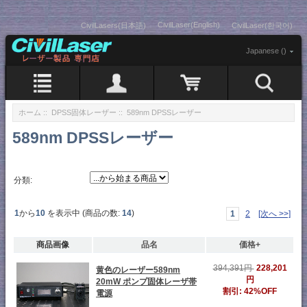
CivilLaser(English)
CivilLasers(日本語)
CivilLaser(한국어)
Japanese ()
ホーム
::
DPSS固体レーザー
:: 589nm DPSSレーザー
589nm DPSSレーザー
分類:
1
から
10
を表示中 (商品の数:
14
)
1
2
[次へ >>]
商品画像
品名
価格+
228,201
394,391円
黄色のレーザー589nm
円
20mW ポンプ固体レーザ帯
割引: 42%OFF
電源