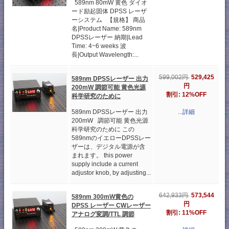
589nm 80mW 黄色 ダイオ
ード励起固体 DPSS レーザ
ーシステム 【規格】 商品
名|Product Name: 589nm
DPSSレーザー 納期|Lead
Time: 4~6 weeks 波
長|Output Wavelength:...
529,425
599,002円
589nm DPSSレーザー 出力
円
200mW 調節可能 黄色光源
割引: 12%OFF
科学研究のために
589nm DPSSレーザー 出力
...詳細
200mW 調節可能 黄色光源
科学研究のために この
589nmのイエローDPSSレー
ザーは、デジタル電源が含
まれます。 this power
supply include a current
adjustor knob, by adjusting...
573,544
642,933円
589nm 300mW黄色の
円
DPSS レーザー CWレーザー
割引: 11%OFF
アナログ変調/TTL 調節