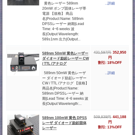
黄色レーザー 589nm
...詳細
20mW ポンプ固体レーザ帯
電源 【規格】 商品
名|Product Name: 589nm
DPSSレーザー 納期|Lead
Time: 4~6 weeks 波
長|Output Wavelength:
589±1nm 出力|Output...
352,950
431,597円
589nm 50mW 黄色レーザー
円
ダイオード励起レーザー CW
割引: 18%OFF
/ TTL /アナログ
589nm 50mW 黄色レーザ
...詳細
ー ダイオード励起レーザー
CW / TTL /アナログ 【規格】
商品名|Product Name:
589nm DPSSレーザー 納
期|Lead Time: 4~6 weeks 波
長|Output Wavelength:...
441,188
509,839円
589nm 100mW 黄色 DPSS
円
レーザ ダイオード励起固体
割引: 13%OFF
レーザー