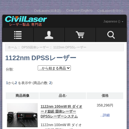
CivilLaser(English)
CivilLasers(日本語)
CivilLaser(한국어)
Japanese ()
ホーム
::
DPSS固体レーザー
:: 1122nm DPSSレーザー
1122nm DPSSレーザー
分類:
1
から
2
を表示中 (商品の数:
2
)
商品画像
品名-
価格
358,296円
1122nm 100mW IR ダイオ
ード励起 固体レーザー
...詳細
DPSSレーザーシステム
1122nm 100mW IR ダイオ