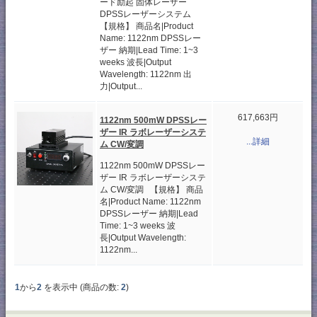
ード励起 固体レーザー
DPSSレーザーシステム
【規格】 商品名|Product
Name: 1122nm DPSSレー
ザー 納期|Lead Time: 1~3
weeks 波長|Output
Wavelength: 1122nm 出
力|Output...
617,663円
1122nm 500mW DPSSレー
ザー IR ラボレーザーシステ
...詳細
ム CW/変調
1122nm 500mW DPSSレー
ザー IR ラボレーザーシステ
ム CW/変調 【規格】 商品
名|Product Name: 1122nm
DPSSレーザー 納期|Lead
Time: 1~3 weeks 波
長|Output Wavelength:
1122nm...
1
から
2
を表示中 (商品の数:
2
)