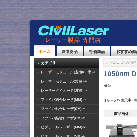
ホーム
新着商品
特価商品
おすすめ商
ホーム
::
DPSS固
カテゴリ
1050nm
レーザーモジュール(点/線/十字)->
レーザーモジュール(波長)->
分類:
レーザーダイオード(波長)->
ファイバ結合レーザ(MM)->
1
から
5
を表示中 (
ファイバ結合レーザ(SM)->
商品画像
ファイバ結合レーザ(PM)->
ピグテールレーザー(MM)->
ピグテールレーザー(SM)->