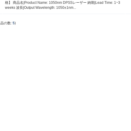
格】 商品名|Product Name: 1050nm DPSSレーザー 納期|Lead Time: 1~3
weeks 波長|Output Wavelength: 1050±1nm...
商品の数:
5
)