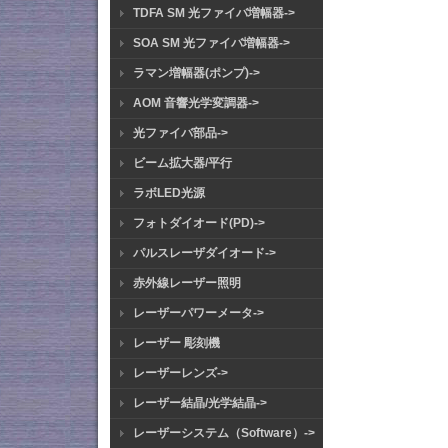
TDFA SM 光ファイバ増幅器->
SOA SM 光ファイバ増幅器->
ラマン増幅器(ポンプ)->
AOM 音響光学変調器->
光ファイバ部品->
ビーム拡大器/平行
ラボLED光源
フォトダイオード(PD)->
パルスレーザダイオード->
赤外線レーザー照明
レーザーパワーメータ->
レーザー 彫刻機
レーザーレンズ->
レーザー結晶/光学結晶->
レーザーシステム（Software）->