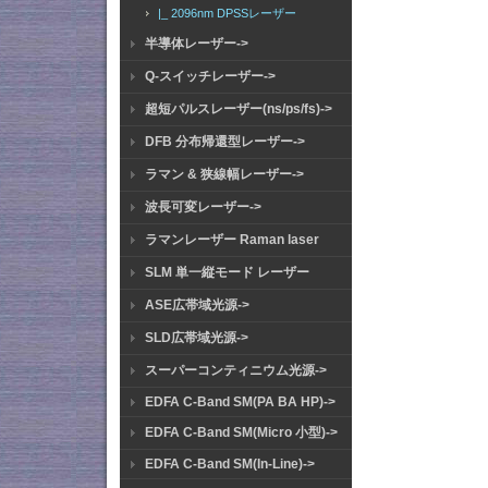
|_ 2096nm DPSSレーザー
半導体レーザー->
Q-スイッチレーザー->
超短パルスレーザー(ns/ps/fs)->
DFB 分布帰還型レーザー->
ラマン & 狭線幅レーザー->
波長可変レーザー->
ラマンレーザー Raman laser
SLM 単一縦モード レーザー
ASE広帯域光源->
SLD広帯域光源->
スーパーコンティニウム光源->
EDFA C-Band SM(PA BA HP)->
EDFA C-Band SM(Micro 小型)->
EDFA C-Band SM(In-Line)->