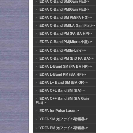
EDFA C-Band SM(Gain Flat)->
EDFA C-Band PM(Gain Flat)->
EDFA C-Band SM PM(PA HG)->
EDFA C-Band SM(LA Gain Flat)->
EDFA C-Band PM (PA BA HP)->
EDFA C-Band PM(Micro 小型)->
EDFA C-Band PM(In-Line)->
EDFA C-Band PM (BiD PA BA)->
EDFA L-Band SM (PA BA HP)->
EDFA L-Band PM (BA HP)->
EDFA L+ Band SM (BA GF)->
EDFA C+L Band SM (BA)->
EDFA C++ Band SM (BA Gain
Flat)->
EDFA for Pulse Laser->
YDFA SM 光ファイバ増幅器->
YDFA PM 光ファイバ増幅器->