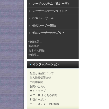
レーザシステム（線レーザ）
レーザーステージライト->
CO2 レーザー->
他のレーザー製品
他のレーザーカテゴリ->
特価商品 ...
新着商品...
おすすめ商品...
全商品...
インフォメーション
配送と返品について
個人情報保護方針
ご利用規約
お問い合わせ
サイトマップ
ギフト券 よくある質問
割引クーポン
ニュースレター登録解除