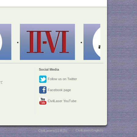
Social Media
Follow us on Twitter
て
Facebook page
CivilLaser YouTube
::
CivilLaser(English)
::
CivilLasers(日本語)