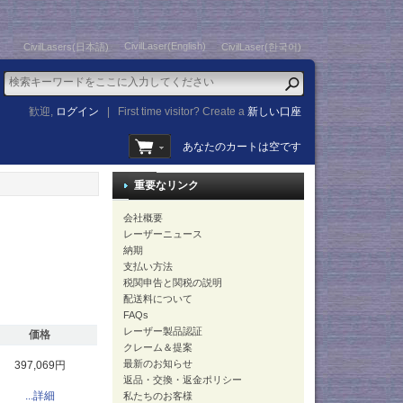
CivilLaser(English)
CivilLasers(日本語)
CivilLaser(한국어)
歓迎,
ログイン
|
First time visitor? Create a
新しい口座
あなたのカートは空です
重要なリンク
会社概要
レーザーニュース
納期
支払い方法
税関申告と関税の説明
配送料について
FAQs
レーザー製品認証
価格
クレーム＆提案
最新のお知らせ
397,069円
返品・交換・返金ポリシー
...詳細
私たちのお客様