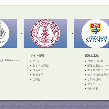
サイト情報
配送と返品
ivillasers.com
ホーム
お問い合わせ
4
おすすめ商品
配送と返品につい
特価商品
返金方法について
新着商品
個人情報保護方針
全商品...
ご利用規約
マイページ
会社概要