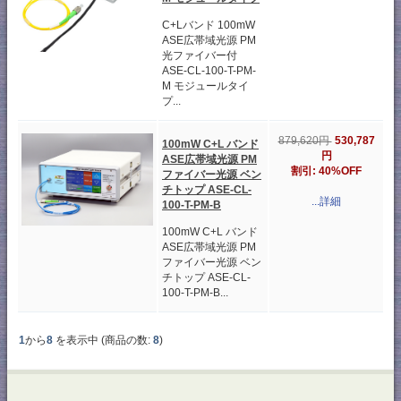
C+Lバンド 100mW
ASE広帯域光源 PM
光ファイバー付
ASE-CL-100-T-PM-
M モジュールタイ
プ...
530,787
879,620円
100mW C+L バンド
円
ASE広帯域光源 PM
割引: 40%OFF
ファイバー光源 ベン
チトップ ASE-CL-
...詳細
100-T-PM-B
100mW C+L バンド
ASE広帯域光源 PM
ファイバー光源 ベン
チトップ ASE-CL-
100-T-PM-B...
1
から
8
を表示中 (商品の数:
8
)