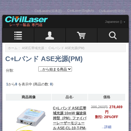
CivilLaser(English)
CivilLasers(日本語)
CivilLaser(한국어)
Japanese ()
ホーム
::
ASE広帯域光源
:: C+Lバンド ASE光源(PM)
C+Lバンド ASE光源(PM)
分類:
1
から
8
を表示中 (商品の数:
8
)
商品画像
品名-
価格
278,469
386,260円
C+L バンド ASE広帯
円
域光源 10mW 偏波保
割引: 28%OFF
持型（PM）ファイバ
ーレーザーモジュー
...詳細
ル ASE-CL-10-T-PM-