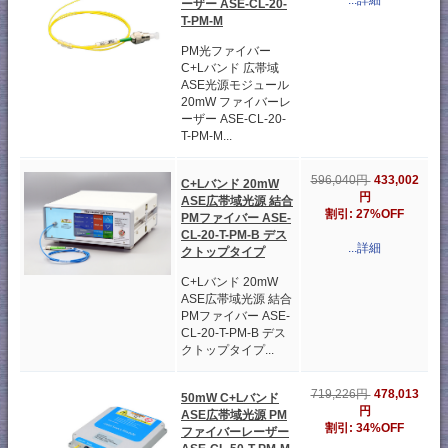
...詳細
ーザー ASE-CL-20-
T-PM-M
PM光ファイバー
C+Lバンド 広帯域
ASE光源モジュール
20mW ファイバーレ
ーザー ASE-CL-20-
T-PM-M...
433,002
596,040円
C+Lバンド 20mW
円
ASE広帯域光源 結合
割引: 27%OFF
PMファイバー ASE-
CL-20-T-PM-B デス
...詳細
クトップタイプ
C+Lバンド 20mW
ASE広帯域光源 結合
PMファイバー ASE-
CL-20-T-PM-B デス
クトップタイプ...
478,013
719,226円
50mW C+Lバンド
円
ASE広帯域光源 PM
割引: 34%OFF
ファイバーレーザー