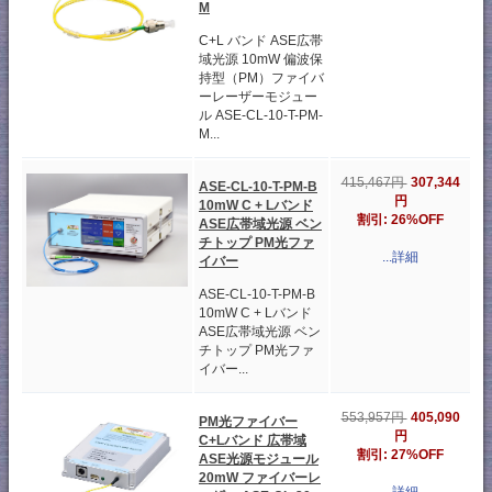
M
C+L バンド ASE広帯
域光源 10mW 偏波保
持型（PM）ファイバ
ーレーザーモジュー
ル ASE-CL-10-T-PM-
M...
307,344
415,467円
ASE-CL-10-T-PM-B
円
10mW C + Lバンド
割引: 26%OFF
ASE広帯域光源 ベン
チトップ PM光ファ
...詳細
イバー
ASE-CL-10-T-PM-B
10mW C + Lバンド
ASE広帯域光源 ベン
チトップ PM光ファ
イバー...
405,090
553,957円
PM光ファイバー
円
C+Lバンド 広帯域
割引: 27%OFF
ASE光源モジュール
20mW ファイバーレ