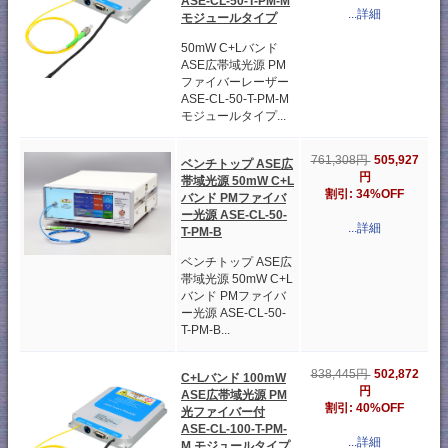
ASE-CL-50-T-PM-M
...詳細
モジュールタイプ
50mW C+Lバンド
ASE広帯域光源 PM
ファイバーレーザー
ASE-CL-50-T-PM-M
モジュールタイプ...
505,927
761,308円
ベンチトップ ASE広
円
帯域光源 50mW C+L
割引: 34%OFF
バンド PMファイバ
ー光源 ASE-CL-50-
...詳細
T-PM-B
ベンチトップ ASE広
帯域光源 50mW C+L
バンド PMファイバ
ー光源 ASE-CL-50-
T-PM-B...
502,872
838,445円
C+Lバンド 100mW
円
ASE広帯域光源 PM
割引: 40%OFF
光ファイバー付
ASE-CL-100-T-PM-
...詳細
M モジュールタイプ