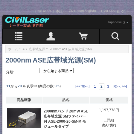
CivilLaser(English)
CivilLasers(日本語)
CivilLaser(한국어)
Japanese ()
ホーム
::
ASE広帯域光源
:: 2000nm ASE広帯域光源(SM)
2000nm ASE広帯域光源(SM)
分類:
11
から
20
を表示中 (商品の数:
25
)
[<< 前へ]
1
2
3
[次へ >>]
商品画像
品名-
価格
1,197,778円
2000nmバンド 20mW ASE
広帯域光源 SMファイバー
...詳細
付 ASE-2000-20-SM-M モ
売り切れ
ジュールタイプ