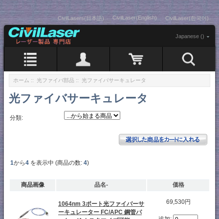
CivilLaser(English)
CivilLasers(日本語)
CivilLaser(한국어)
Japanese ()
ホーム
::
光ファイバ部品
:: 光ファイバサーキュレータ
光ファイバサーキュレータ
分類:
1
から
4
を表示中 (商品の数:
4
)
商品画像
品名-
価格
69,530円
1064nm 3ポート光ファイバーサ
ーキュレーター FC/APC 鋼管パ