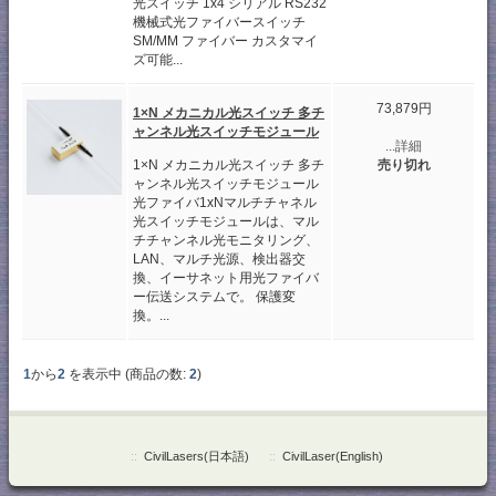
光スイッチ 1x4 シリアル RS232
機械式光ファイバースイッチ
SM/MM ファイバー カスタマイ
ズ可能...
73,879円
1×N メカニカル光スイッチ 多チ
ャンネル光スイッチモジュール
...詳細
1×N メカニカル光スイッチ 多チ
売り切れ
ャンネル光スイッチモジュール
光ファイバ1xNマルチチャネル
光スイッチモジュールは、マル
チチャンネル光モニタリング、
LAN、マルチ光源、検出器交
換、イーサネット用光ファイバ
ー伝送システムで。 保護変
換。...
1
から
2
を表示中 (商品の数:
2
)
::
CivilLasers(日本語)
::
CivilLaser(English)