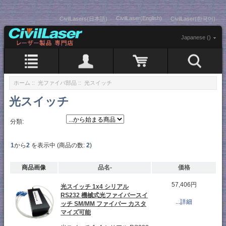
CivilLaser(English)
CivilLasers(日本語)
CivilLaser(한국어)
Japanese ()
ホーム
::
光ファイバ部品
:: 光スイッチ
光スイッチ
分類:
1
から
2
を表示中 (商品の数:
2
)
商品画像
品名-
価格
57,406円
光スイッチ 1x4 シリアル
RS232 機械式光ファイバースイ
...詳細
ッチ SM/MM ファイバー カスタ
マイズ可能