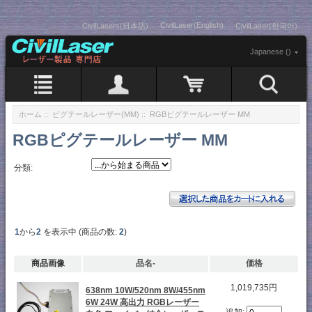
CivilLaser(English)
CivilLasers(日本語)
CivilLaser(한국어)
Japanese ()
ホーム
::
ピグテールレーザー(MM)
:: RGBピグテールレーザー MM
RGBピグテールレーザー MM
分類:
1
から
2
を表示中 (商品の数:
2
)
商品画像
品名-
価格
1,019,735円
638nm 10W/520nm 8W/455nm
6W 24W 高出力 RGBレーザー