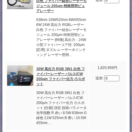
追加:
白色 ファイバー結合レーザーモ
ジュール 200μm 特殊照明ピュ
アレーザー
638nm 10W/520nm 8W/455nm
6W 24W 高出力 RGBレーザー
白色 ファイバー結合レーザーモ
ジュール 200μm 特殊照明ピュ
アレーザー [特徴] 高出力：24W
小型ファイバーコア径: 200μm
[応用] ダズル レーザーポインテ
ィング レーザー照明...
1,820,956円
30W 高出力 RGB 3IN1 白色 フ
ァイバーレーザー パルス/CW
追加:
200μm ファイバー出力 小スポ
ット
30W 高出力 RGB 3IN1 白色 フ
ァイバーレーザー パルス/CW
200μm ファイバー出力 小スポ
ット [仕様] 項目 技術パラメータ
光学指数 R 赤い 8.5W 638nm G
緑色 11W 525nm B 青い 10.5W
455nm ...