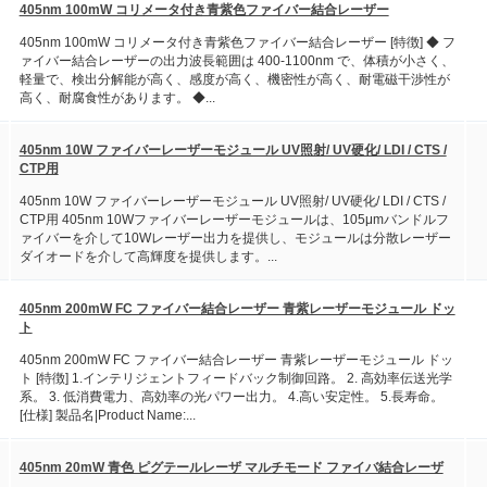
405nm 100mW コリメータ付き青紫色ファイバー結合レーザー
405nm 100mW コリメータ付き青紫色ファイバー結合レーザー [特徴] ◆ フ
ァイバー結合レーザーの出力波長範囲は 400-1100nm で、体積が小さく、
軽量で、検出分解能が高く、感度が高く、機密性が高く、耐電磁干渉性が
高く、耐腐食性があります。 ◆...
405nm 10W ファイバーレーザーモジュール UV照射/ UV硬化/ LDI / CTS /
CTP用
405nm 10W ファイバーレーザーモジュール UV照射/ UV硬化/ LDI / CTS /
CTP用 405nm 10Wファイバーレーザーモジュールは、105μmバンドルフ
ァイバーを介して10Wレーザー出力を提供し、モジュールは分散レーザー
ダイオードを介して高輝度を提供します。...
405nm 200mW FC ファイバー結合レーザー 青紫レーザーモジュール ドッ
ト
405nm 200mW FC ファイバー結合レーザー 青紫レーザーモジュール ドッ
ト [特徴] 1.インテリジェントフィードバック制御回路。 2. 高効率伝送光学
系。 3. 低消費電力、高効率の光パワー出力。 4.高い安定性。 5.長寿命。
[仕様] 製品名|Product Name:...
405nm 20mW 青色 ピグテールレーザ マルチモード ファイバ結合レーザ