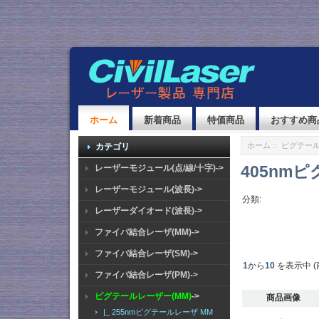
ホーム
新着商品
特価商品
おすすめ商
ホーム
::
ピグテール
カテゴリ
405nm
レーザーモジュール(点/線/十字)->
レーザーモジュール(波長)->
分類:
レーザーダイオード(波長)->
ファイバ結合レーザ(MM)->
ファイバ結合レーザ(SM)->
1
から
10
を表示中 (
ファイバ結合レーザ(PM)->
ピグテールレーザー(MM)
->
商品画像
|_ 255nmピグテールレーザ MM