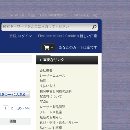
CivilLaser(English)
CivilLasers(日本語)
CivilLaser(한국어)
歓迎,
ログイン
|
First time visitor? Create a
新しい口座
あなたのカートは空です
重要なリンク
会社概要
レーザーニュース
納期
支払い方法
税関申告と関税の説明
配送料について
FAQs
レーザー製品認証
1
2
[次へ >>]
クレーム＆提案
最新のお知らせ
価格
返品・交換・返金ポリシー
私たちのお客様