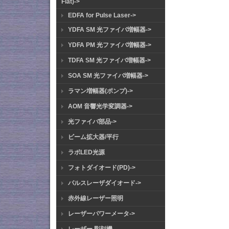
Flat)->
EDFA for Pulse Laser->
YDFA SM 光ファイバ増幅器->
YDFA PM 光ファイバ増幅器->
TDFA SM 光ファイバ増幅器->
SOA SM 光ファイバ増幅器->
ラマン増幅器(ポンプ)->
AOM 音響光学変調器->
光ファイバ部品->
ビーム拡大器/平行
ラボLED光源
フォトダイオード(PD)->
パルスレーザダイオード->
赤外線レーザー照明
レーザーパワーメータ->