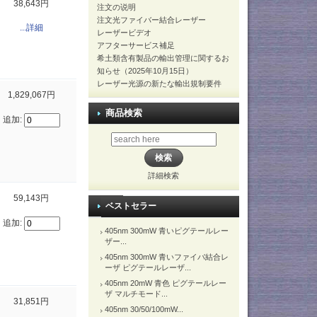
38,643円
注文の说明
注文光ファイバー結合レーザー
...詳細
レーザービデオ
アフターサービス補足
希土類含有製品の輸出管理に関するお
知らせ（2025年10月15日）
レーザー光源の新たな輸出規制要件
1,829,067円
商品検索
追加:
詳細検索
59,143円
ベストセラー
追加:
405nm 300mW 青いピグテールレー
ザー...
405nm 300mW 青いファイバ結合レ
ーザ ピグテールレーザ...
405nm 20mW 青色 ピグテールレー
ザ マルチモード...
31,851円
405nm 30/50/100mW...