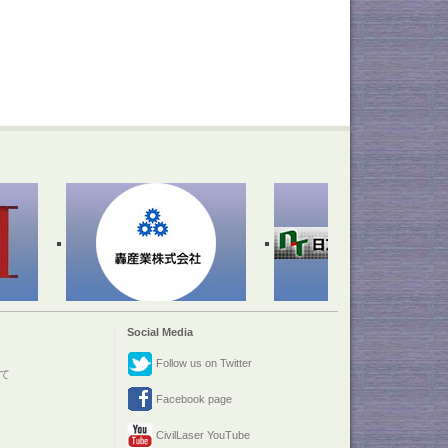
Social Media
Follow us on Twitter
て
Facebook page
CivilLaser YouTube