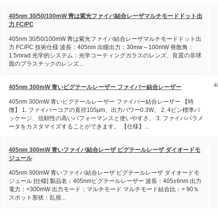
405nm 30/50/100mW 靑は紫光ファイバ結合レーザマルチモードドット出
力 FC/PC
405nm 30/50/100mW 靑は紫光ファイバ結合レーザマルチモードドット出
力 FC/PC 技術仕様 波長：405nm 出瞳出力：30mw～100mW 発散角：
1.5mrad 光学的システム：光学コーティングガラスのレンズ、良質の非球
面のプラスチックのレンズ...
4
405nm 300mW 青いピグテールレーザー ファイバー結合レーザー
405nm 300mW 青いピグテールレーザー ファイバー結合レーザー 【特
徴】 1. ファイバーコアの直径105μm、出力パワー0.3W。 2. 4ピン標準パ
ッケージ、信頼性の高いパフォーマンスと使いやすさ。 3. ファイバパラメ
ータをカスタマイズすることができます。 【仕様】...
405nm 300mW 青いファイバ結合レーザ ピグテールレーザ ダイオードモ
ジュール
405nm 300mW 青いファイバ結合レーザ ピグテールレーザ ダイオードモ
ジュール [仕様] 製品名：405nmピグテールレーザー 波長：405±6nm 出力
電力：<300mW 出力モード：マルチモード マルチモード結合比：> 90％
スポット形状：乱視...