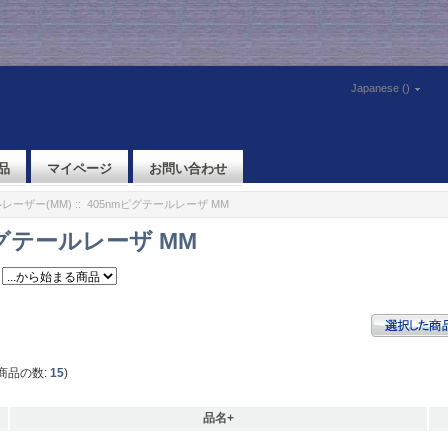
Japanese ()
品
マイページ
お問い合わせ
レーザー(MM)
:: 405nmピグテールレーザ MM
ピグテールレーザ MM
商品の数:
15
)
品名+