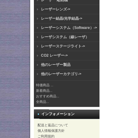
レーザー 彫刻機
レーザーレンズ->
レーザー結晶/光学結晶->
レーザーシステム（Software）->
レーザシステム（線レーザ）
レーザーステージライト->
CO2 レーザー->
他のレーザー製品
他のレーザーカテゴリ->
特価商品 ...
新着商品...
おすすめ商品...
全商品...
インフォメーション
配送と返品について
個人情報保護方針
ご利用規約