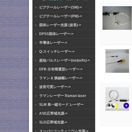
ピグテールレーザー(SM)->
ピグテールレーザー(PM)->
固体レーザー光源 (波長)->
DPSS固体レーザー->
半導体レーザー->
Q-スイッチレーザー->
超短パルスレーザー(ns/ps/fs)->
DFB 分布帰還型レーザー->
ラマン & 狭線幅レーザー->
波長可変レーザー->
ラマンレーザー Raman laser
SLM 単一縦モード レーザー
ASE広帯域光源->
SLD広帯域光源->
スーパーコンティニウム光源->