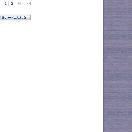
1
2
[次へ >>]