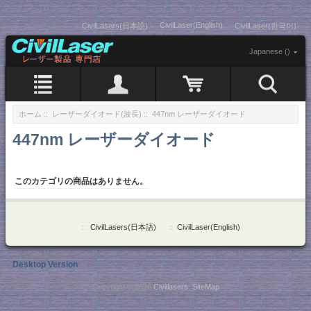
CivilLaser(English)
CivilLasers(日本語)
CivilLaser(한국어)
Japanese ()
ホーム
::
レーザーダイオード(波長)
:: 447nm レーザーダイオード
447nm レーザーダイオード
このカテゴリの商品はありません。
::
CivilLasers(日本語)
::
CivilLaser(English)
Desktop Version
Copyright © 2026
Civillasers
.
SiteMap