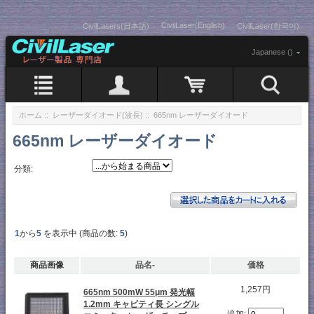
CivilLaser(English)
CivilLasers(日本語)
CivilLaser(한국어)
Japanese ()
ホーム
::
レーザーダイオード(波長)
:: 665nm レーザーダイオード
665nm レーザーダイオード
分類:
1
から
5
を表示中 (商品の数:
5
)
商品画像
品名-
価格
1,257円
665nm 500mW 55μm 発光幅
1.2mm キャビティ長 シングル