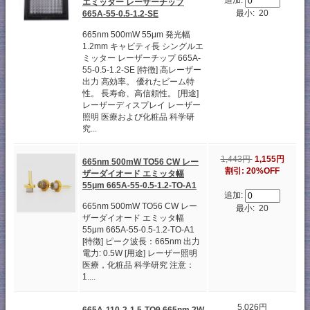
追加:
エミッター レーザーチップ
最小: 20
665A-55-0.5-1.2-SE
665nm 500mW 55μm 発光幅
1.2mm キャビティ長 シングルエ
ミッター レーザーチップ 665A-
55-0.5-1.2-SE [特徴] 高レーザー
出力 高効率。 優れたビーム特
性。 長寿命、高信頼性。 [用途]
レーザーディスプレイ レーザー
照明 医療および化粧品 科学研
究...
1,443円
1,155円
665nm 500mW TO56 CW レー
割引: 20%OFF
ザーダイオード エミッタ幅
55μm 665A-55-0.5-1.2-TO-A1
追加:
665nm 500mW TO56 CW レー
最小: 20
ザーダイオード エミッタ幅
55μm 665A-55-0.5-1.2-TO-A1
[特徴] ピーク波長：665nm 出力
電力: 0.5W [用途] レーザー照明
医療，化粧品 科学研究 注意：
1....
5,026円
665A-110-2-1.5-TO9 665nm 2W