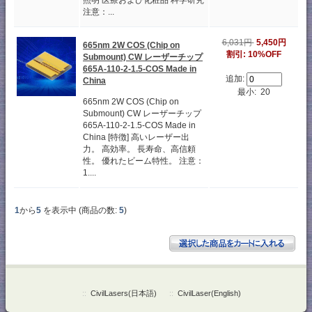
照明 医療および化粧品 科学研究
注意：...
6,031円
5,450円
665nm 2W COS (Chip on
割引: 10%OFF
Submount) CW レーザーチップ
665A-110-2-1.5-COS Made in
追加:
China
最小: 20
665nm 2W COS (Chip on
Submount) CW レーザーチップ
665A-110-2-1.5-COS Made in
China [特徴] 高いレーザー出
力。 高効率。 長寿命、高信頼
性。 優れたビーム特性。 注意：
1....
1
から
5
を表示中 (商品の数:
5
)
::
CivilLasers(日本語)
::
CivilLaser(English)