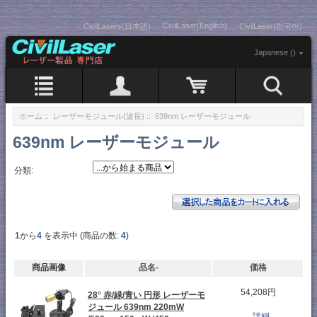
CivilLaser(English)
CivilLasers(日本語)
CivilLaser(한국어)
Japanese ()
ホーム
::
レーザーモジュール(波長)
:: 639nm レーザーモジュール
639nm レーザーモジュール
分類:
1
から
4
を表示中 (商品の数:
4
)
商品画像
品名-
価格
54,208円
28° 赤/緑/青い 円形 レーザーモ
ジュール 639nm 220mW
...詳細