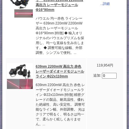
...詳細
高出力 レーザーモジュール
Φ16*90mm
パウエル 均一赤色 ラインレー
ザー 639nm 220mW 2200mW
高出力 レーザーモジュール
Φ16*90mm [特徴] ◆ 輸入オリ
ジナルのパウエルプリズムを採
用し、均一な直線を生み出しま
す。 ◆ 調整可能な線幅、外部
調整、シンプルで便利。...
119,954円
639nm 2200mW 高出力 赤色
レーザーダイオードモジュール
追加:
ライン Φ22x110mm
639nm 2200mW 高出力 赤色 レ
ーザーダイオードモジュールラ
イン Φ22x110mm [特徴] 精密グ
レードの製品、耐高温性、優れ
た絶縁性、高い安定性。 調整可
能なライン幅、外部調整。 光は
クリアで明るく、明るさは均一
で、柔らかく眩しくありませ
ん。...