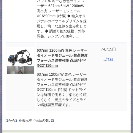
パウエル 均一な赤色ライン レ
ーザー 637nm 5mW 1200mW
高出力 レーザーモジュール
Φ16*90mm [特徴] ◆ 輸入オリ
ジナルのパウエルプリズムを採
用し、均一な直線を生み出しま
す。 ◆ 調整可能な線幅、外部
調整、シンプルで便利。...
74,715円
637nm 1200mW 赤色 レーザー
ダイオードモジュール 超高輝度
...詳細
フォーカス調整可能 点/線/十字
Φ22*110mm
637nm 1200mW 赤色 レーザー
ダイオードモジュール 超高輝度
フォーカス調整可能 点/線/十字
Φ22*110mm [特徴] ドット/ライ
ンは鮮明で明るく、柔らかく眩
しくなく、光点のサイズとライ
ン幅は調整可能です。...
1
から
2
を表示中 (商品の数:
2
)