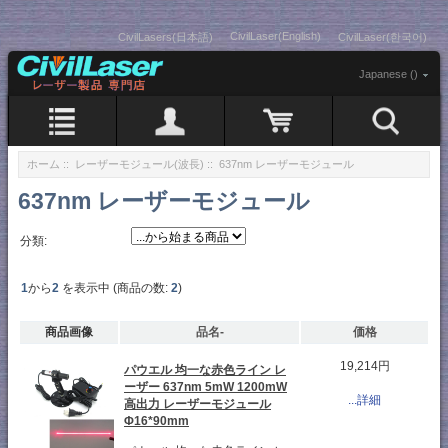
CivilLaser(English)
CivilLasers(日本語)
CivilLaser(한국어)
Japanese ()
ホーム
::
レーザーモジュール(波長)
:: 637nm レーザーモジュール
637nm レーザーモジュール
分類:
1
から
2
を表示中 (商品の数:
2
)
商品画像
品名-
価格
19,214円
パウエル 均一な赤色ライン レ
ーザー 637nm 5mW 1200mW
...詳細
高出力 レーザーモジュール
Φ16*90mm