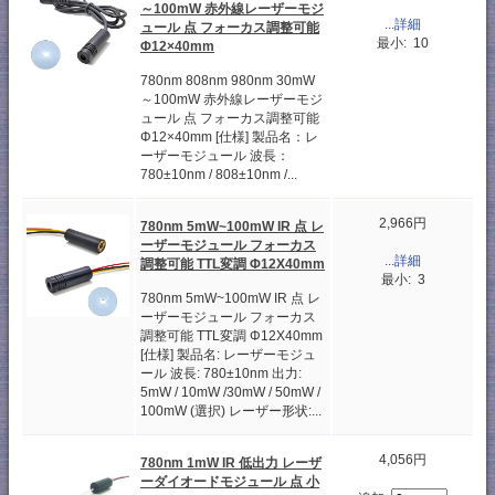
～100mW 赤外線レーザーモジ
...詳細
ュール 点 フォーカス調整可能
最小: 10
Φ12×40mm
780nm 808nm 980nm 30mW
～100mW 赤外線レーザーモジ
ュール 点 フォーカス調整可能
Φ12×40mm [仕様] 製品名：レ
ーザーモジュール 波長：
780±10nm / 808±10nm /...
2,966円
780nm 5mW~100mW IR 点 レ
ーザーモジュール フォーカス
...詳細
調整可能 TTL変調 Φ12X40mm
最小: 3
780nm 5mW~100mW IR 点 レ
ーザーモジュール フォーカス
調整可能 TTL変調 Φ12X40mm
[仕様] 製品名: レーザーモジュ
ール 波長: 780±10nm 出力:
5mW / 10mW /30mW / 50mW /
100mW (選択) レーザー形状:...
4,056円
780nm 1mW IR 低出力 レーザ
ーダイオードモジュール 点 小