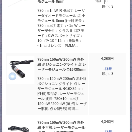
追加:
モジュール 8mm
最小: 3
780nm 1mW IR 低出力 レーザ
ーダイオードモジュール 点 小
モジュール 8mm [仕様] 波長：
780nm 出力電力：<1mW レー
ザー安全性：クラスⅡ 回路モ
ード：CW スポットサイズ：
10mで<10 * 12mm 発散角：
<1mard レンズ：PMMA...
4,268円
780nm 150mW 200mW 赤外
線 ポジショニングライト 点 レ
...詳細
ーザーモジュール Φ16X85mm
最小: 3
780nm 150mW 200mW 赤外線
ポジショニングライト 点 レー
ザーモジュール Φ16X85mm
[仕様] 製品名: レーザーモジュ
ール 波長: 780±10nm 出力:
150mW / 200mW (選択) レーザ
ー形状: 点 (楕円形) 範囲:...
4,340円
780nm 150mW 200mW 赤外
線 不可視 レーザーモジュール
...詳細