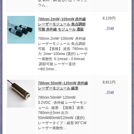
状 材料：銅 あるいは アルミニ
ウム...
8,126円
780nm 2mW~100mW 赤外線
レーザーモジュール 焦点調節
...詳細
可能 赤外線 モジュール 通販
780nm 2mW~100mW 赤外線
レーザーモジュール 焦点調節
可能 【規格】 波長: 780nm 出
力: 2mw~100mw (選択) レーザ
ー発散性: 0.1mrad～0.6mrad
調節可能 レーザー直径:
>Φ0.5mm...
8,811円
780nm 50mW~120mW 赤外線
レーザーモジュール 線形
...詳細
780nm 50mW~120mW
3.2VDC 赤外線 レーザーモジ
ュール 線形 【規格】 波長:
780nm士5nm 出力:
50mW/80mW/120mW (選択)
レーザータイプ：線形 90°CW
レーザー発散性:...