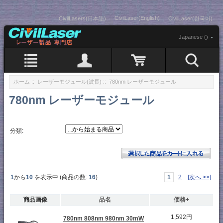
CivilLaser(English)
CivilLasers(日本語)
CivilLaser(한국어)
Japanese ()
ホーム
::
レーザーモジュール(波長)
:: 780nm レーザーモジュール
780nm レーザーモジュール
分類:
1
から
10
を表示中 (商品の数:
16
)
1
2
[次へ >>]
商品画像
品名
価格+
1,592円
780nm 808nm 980nm 30mW