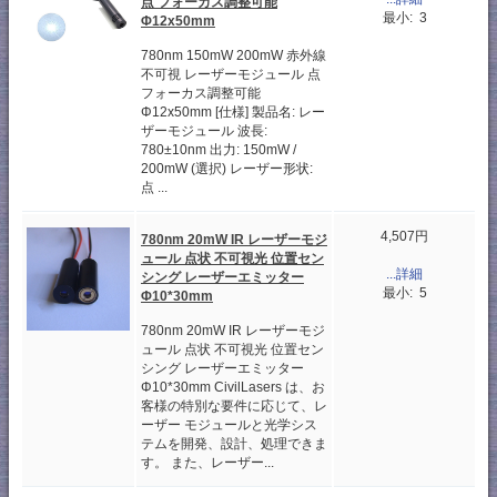
点 フォーカス調整可能
最小: 3
Φ12x50mm
780nm 150mW 200mW 赤外線
不可視 レーザーモジュール 点
フォーカス調整可能
Φ12x50mm [仕様] 製品名: レー
ザーモジュール 波長:
780±10nm 出力: 150mW /
200mW (選択) レーザー形状:
点 ...
4,507円
780nm 20mW IR レーザーモジ
ュール 点状 不可視光 位置セン
...詳細
シング レーザーエミッター
最小: 5
Φ10*30mm
780nm 20mW IR レーザーモジ
ュール 点状 不可視光 位置セン
シング レーザーエミッター
Φ10*30mm CivilLasers は、お
客様の特別な要件に応じて、レ
ーザー モジュールと光学シス
テムを開発、設計、処理できま
す。 また、レーザー...