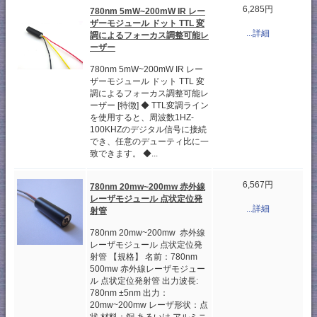
6,285円
780nm 5mW~200mW IR レー
ザーモジュール ドット TTL 変
...詳細
調によるフォーカス調整可能レ
ーザー
780nm 5mW~200mW IR レー
ザーモジュール ドット TTL 変
調によるフォーカス調整可能レ
ーザー [特徴] ◆ TTL変調ライン
を使用すると、周波数1HZ-
100KHZのデジタル信号に接続
でき、任意のデューティ比に一
致できます。 ◆...
6,567円
780nm 20mw~200mw 赤外線
レーザモジュール 点状定位発
...詳細
射管
780nm 20mw~200mw 赤外線
レーザモジュール 点状定位発
射管 【規格】 名前：780nm
500mw 赤外線レーザモジュー
ル 点状定位発射管 出力波長:
780nm ±5nm 出力：
20mw~200mw レーザ形状：点