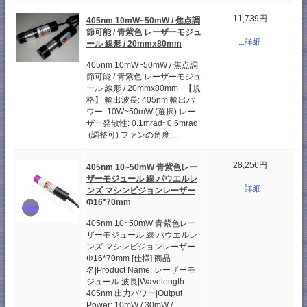
11,739円
405nm 10mW~50mW / 焦点調
節可能 / 青紫色 レーザーモジュ
...詳細
ール 線形 / 20mmx80mm
405nm 10mW~50mW / 焦点調
節可能 / 青紫色 レーザーモジュ
ール 線形 / 20mmx80mm 【規
格】 輸出波長: 405nm 輸出パ
ワー: 10W~50mW (選択) レー
ザー発散性: 0.1mrad~0.6mrad
(調整可) ファンの角度:...
28,256円
405nm 10~50mW 青紫色レー
ザーモジュール 線 パウエルレ
...詳細
ンズ マシンビジョンレーザー
Φ16*70mm
405nm 10~50mW 青紫色レー
ザーモジュール 線 パウエルレ
ンズ マシンビジョンレーザー
Φ16*70mm [仕様] 商品
名|Product Name: レーザーモ
ジュール 波長|Wavelength:
405nm 出力パワー|Output
Power: 10mW / 30mW /...