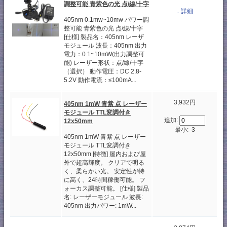
調整可能 青紫色の光 点/線/十字
...詳細
405nm 0.1mw~10mw パワー調
整可能 青紫色の光 点/線/十字
[仕様] 製品名：405nm レーザ
モジュール 波長：405nm 出力
電力：0.1~10mW(出力調整可
能) レーザー形状：点/線/十字
（選択） 動作電圧：DC 2.8-
5.2V 動作電流：≤100mA...
3,932円
405nm 1mW 青紫 点 レーザー
モジュール TTL変調付き
追加:
12x50mm
最小: 3
405nm 1mW 青紫 点 レーザー
モジュール TTL変調付き
12x50mm [特徴] 屋内および屋
外で超高輝度。 クリアで明る
く、柔らかい光。 安定性が特
に高く、24時間稼働可能。 フ
ォーカス調整可能。 [仕様] 製品
名: レーザーモジュール 波長:
405nm 出力パワー: 1mW...