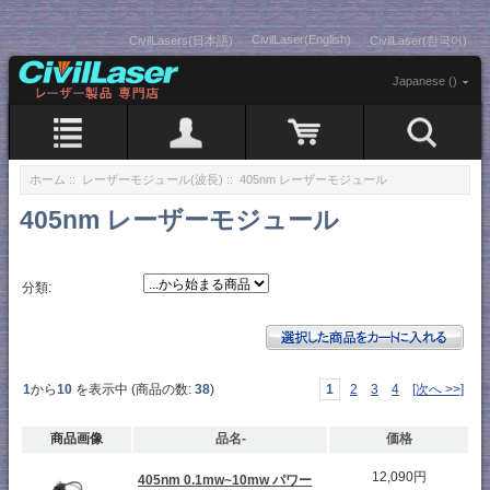
CivilLaser(English)
CivilLasers(日本語)
CivilLaser(한국어)
Japanese ()
ホーム
::
レーザーモジュール(波長)
:: 405nm レーザーモジュール
405nm レーザーモジュール
分類:
1
から
10
を表示中 (商品の数:
38
)
1
2
3
4
[次へ >>]
商品画像
品名-
価格
12,090円
405nm 0.1mw~10mw パワー