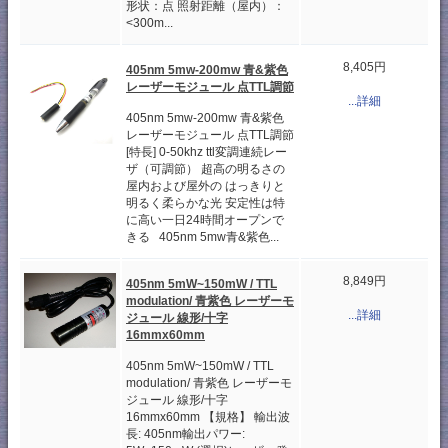
形状：点 照射距離（屋内）：
<300m...
8,405円
405nm 5mw-200mw 青&紫色
レーザーモジュール 点TTL調節
...詳細
405nm 5mw-200mw 青&紫色
レーザーモジュール 点TTL調節
[特長] 0-50khz ttl変調連続レー
ザ（可調節） 超高の明るさの
屋内および屋外の はっきりと
明るく柔らかな光 安定性は特
に高い一日24時間オープンで
きる 405nm 5mw青&紫色...
8,849円
405nm 5mW~150mW / TTL
modulation/ 青紫色 レーザーモ
...詳細
ジュール 線形/十字
16mmx60mm
405nm 5mW~150mW / TTL
modulation/ 青紫色 レーザーモ
ジュール 線形/十字
16mmx60mm 【規格】 輸出波
長: 405nm輸出パワー: