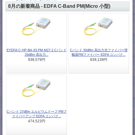
8月の新着商品 - EDFA C-Band PM(Micro 小型)
EYDFA-C-HP-BA-33-PM-M27-2 Cバンド
Cバンド 30dBm 高出力光ファイバー増
33dBm 高出力...
幅器PMファイバー EDFA コンパク...
938,579円
839,139円
Cバンド 27dBm エルビウムドープ PMフ
ァイバーアンプ EDFA コンパク...
474,523円