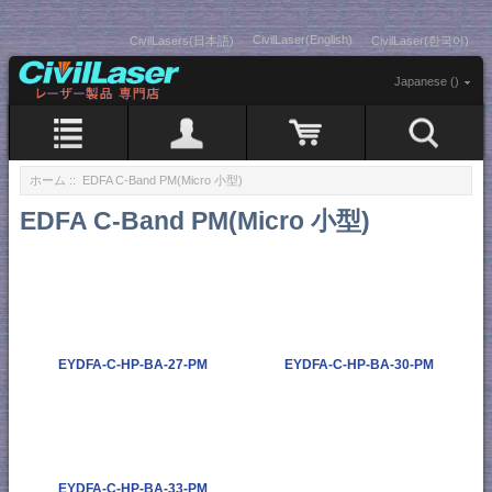
CivilLaser(English)
CivilLasers(日本語)
CivilLaser(한국어)
Japanese ()
ホーム
:: EDFA C-Band PM(Micro 小型)
EDFA C-Band PM(Micro 小型)
EYDFA-C-HP-BA-27-PM
EYDFA-C-HP-BA-30-PM
EYDFA-C-HP-BA-33-PM