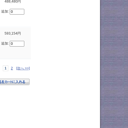
488,480円
追加:
593,154円
追加:
1
2
[次へ >>]