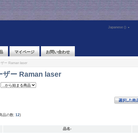
Japanese ()
品
マイページ
お問い合わせ
ー Raman laser
ー Raman laser
商品の数:
12
)
品名-