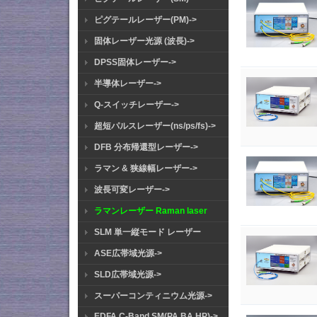
ピグテールレーザー(PM)->
固体レーザー光源 (波長)->
DPSS固体レーザー->
半導体レーザー->
Q-スイッチレーザー->
超短パルスレーザー(ns/ps/fs)->
DFB 分布帰還型レーザー->
ラマン & 狭線幅レーザー->
波長可変レーザー->
ラマンレーザー Raman laser
SLM 単一縦モード レーザー
ASE広帯域光源->
SLD広帯域光源->
スーパーコンティニウム光源->
EDFA C-Band SM(PA BA HP)->