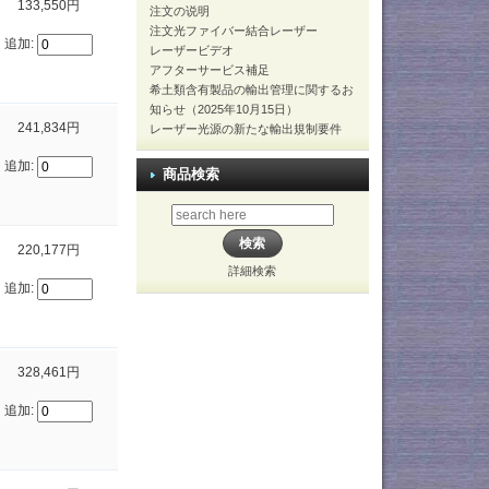
133,550円
注文の说明
注文光ファイバー結合レーザー
追加:
レーザービデオ
アフターサービス補足
希土類含有製品の輸出管理に関するお
知らせ（2025年10月15日）
241,834円
レーザー光源の新たな輸出規制要件
追加:
商品検索
220,177円
詳細検索
追加:
328,461円
追加: