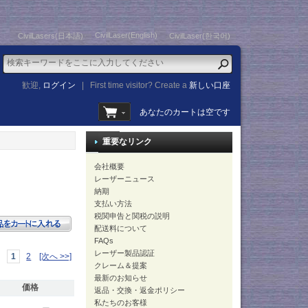
CivilLaser(English)
CivilLasers(日本語)
CivilLaser(한국어)
歓迎,
ログイン
|
First time visitor? Create a
新しい口座
あなたのカートは空です
重要なリンク
会社概要
レーザーニュース
納期
支払い方法
税関申告と関税の説明
配送料について
FAQs
レーザー製品認証
1
2
[次へ >>]
クレーム＆提案
最新のお知らせ
価格
返品・交換・返金ポリシー
私たちのお客様