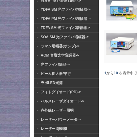
EDFA for Pulse Laser->
YDFA SM 光ファイバ増幅器->
YDFA PM 光ファイバ増幅器->
TDFA SM 光ファイバ増幅器->
SOA SM 光ファイバ増幅器->
ラマン増幅器(ポンプ)->
AOM 音響光学変調器->
光ファイバ部品->
1
から
10
を表示中 (
ビーム拡大器/平行
ラボLED光源
フォトダイオード(PD)->
パルスレーザダイオード->
赤外線レーザー照明
レーザーパワーメータ->
レーザー 彫刻機