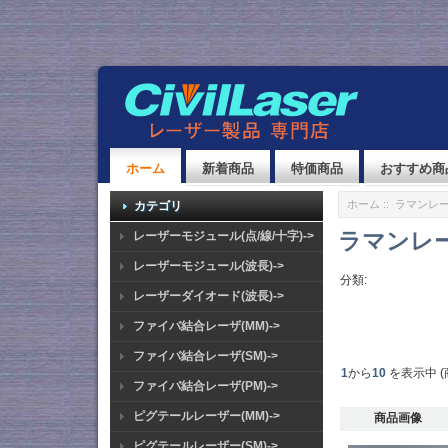
ホーム
新着商品
特価商品
おすすめ商
ホーム
:: ラマンレーザ
カテゴリ
ラマンレーザ
レーザーモジュール(点/線/十字)->
レーザーモジュール(波長)->
分類:
レーザーダイオード(波長)->
ファイバ結合レーザ(MM)->
ファイバ結合レーザ(SM)->
1
から
10
を表示中 (
ファイバ結合レーザ(PM)->
ピグテールレーザー(MM)->
商品画像
ピグテールレーザー(SM)->