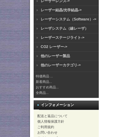
レーザーレンズ->
レーザー結晶/光学結晶->
レーザーシステム（Software）->
レーザシステム（線レーザ）
レーザーステージライト->
CO2 レーザー->
他のレーザー製品
他のレーザーカテゴリ->
特価商品 ...
新着商品...
おすすめ商品...
全商品...
インフォメーション
配送と返品について
個人情報保護方針
ご利用規約
お問い合わせ