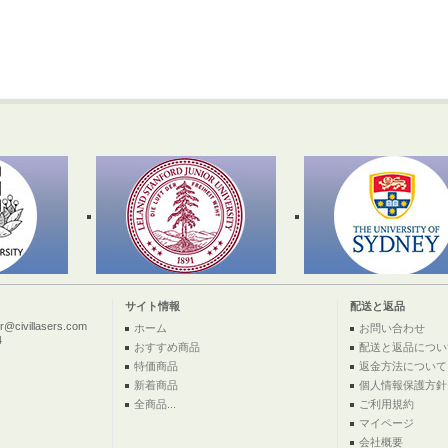
サイト情報
配送と返品
ivillasers.com
ホーム
お問い合わせ
4
おすすめ商品
配送と返品につい
特価商品
返金方法について
新着商品
個人情報保護方針
全商品...
ご利用規約
マイページ
会社概要