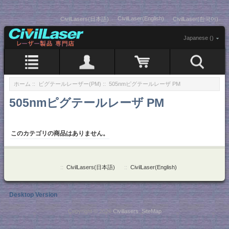
CivilLaser(English)
CivilLasers(日本語)
CivilLaser(한국어)
Japanese ()
ホーム
::
ピグテールレーザー(PM)
:: 505nmピグテールレーザ PM
505nmピグテールレーザ PM
このカテゴリの商品はありません。
::
CivilLasers(日本語)
::
CivilLaser(English)
Desktop Version
Copyright © 2026
Civillasers
.
SiteMap