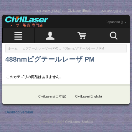
CivilLaser(English)
CivilLasers(日本語)
CivilLaser(한국어)
Japanese ()
ホーム
::
ピグテールレーザー(PM)
:: 488nmピグテールレーザ PM
488nmピグテールレーザ PM
このカテゴリの商品はありません。
::
CivilLasers(日本語)
::
CivilLaser(English)
Desktop Version
Copyright © 2026
Civillasers
.
SiteMap