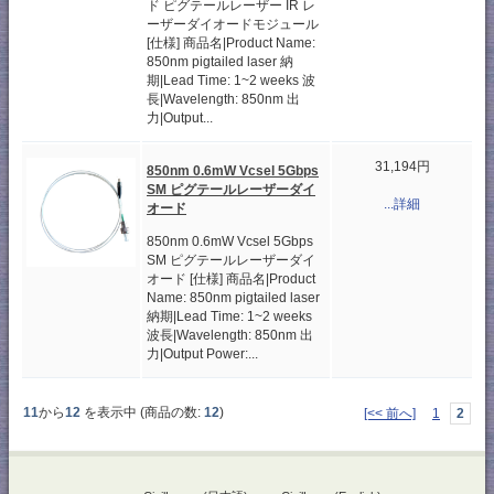
ド ピグテールレーザー IR レ
ーザーダイオードモジュール
[仕様] 商品名|Product Name:
850nm pigtailed laser 納
期|Lead Time: 1~2 weeks 波
長|Wavelength: 850nm 出
力|Output...
31,194円
850nm 0.6mW Vcsel 5Gbps
SM ピグテールレーザーダイ
...詳細
オード
850nm 0.6mW Vcsel 5Gbps
SM ピグテールレーザーダイ
オード [仕様] 商品名|Product
Name: 850nm pigtailed laser
納期|Lead Time: 1~2 weeks
波長|Wavelength: 850nm 出
力|Output Power:...
11
から
12
を表示中 (商品の数:
12
)
[<< 前へ]
1
2