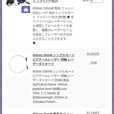
追加:
ド ファイバー出力
450nm 100mW 青色 ファイバ
結合レーザ 4μm シングルモー
ド ファイバー出力 [特徴] ◆ 光
ファイバーはレーザービーム
を成形してビームモードを改
善し、複数のレーザービーム
を統合してレーザー出力を向
上させることもできます。
◆...
35,052円
450nm 30mW シングルモード
ピグテールレーザー 同軸 レー
...詳細
ザーダイオード
450nm 30mW シングルモード
ピグテールレーザー 同軸 レー
ザーダイオード [仕様] 商品
名|Product Name: 450nm
pigtailed laser 納期|Lead
Time: 1~2 weeks 波
長|Wavelength: 450nm 出
力|Output Power:...
31,194円
450nm 15mW 青色 9μm シン