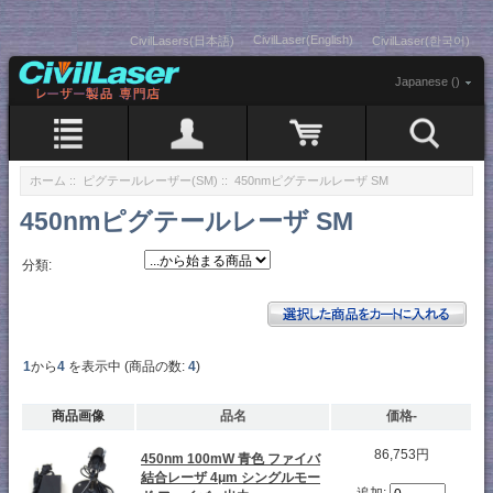
CivilLaser(English)
CivilLasers(日本語)
CivilLaser(한국어)
Japanese ()
ホーム
::
ピグテールレーザー(SM)
:: 450nmピグテールレーザ SM
450nmピグテールレーザ SM
分類:
1
から
4
を表示中 (商品の数:
4
)
商品画像
品名
価格-
86,753円
450nm 100mW 青色 ファイバ
結合レーザ 4μm シングルモー