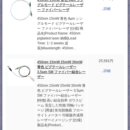
グルモード ピグテールレーザ
...詳細
ー ファイバーレーザ
450nm 15mW 青色 9μm シン
グルモード ピグテールレーザ
ー ファイバーレーザ [仕様] 商
品名|Product Name: 450nm
pigtailed laser 納期|Lead
Time: 1~2 weeks 波
長|Wavelength: 450nm...
25,591円
450nm 15mW 25mW 30mW
青色 ピグテールレーザー
...詳細
3.5μm SM ファイバー結合レー
ザー
450nm 15mW 25mW 30mW 青
色 ピグテールレーザー 3.5μm
SM ファイバー結合レーザー
[特徴] 高い結合効率 ガウスビ
ーム 安定した性能 同軸パッケ
ージ [用途] 蛍光顕微鏡 フロー
サイトメーター 印刷版作成用
レーザーイメージング [仕様]
製品名|Product...