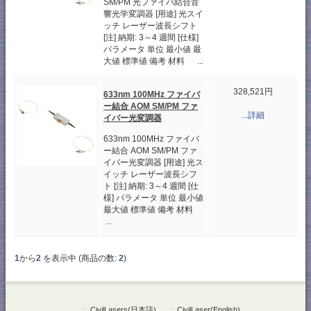
SM/PM 光ファイバ結合音
響光学変調器 [用途] 光スイ
ッチ レーザー波長シフト
[注] 納期: 3～4 週間 [仕様]
パラメータ 単位 最小値 最
大値 標準値 備考 材料 ...
328,521円
633nm 100MHz ファイバ
ー結合 AOM SM/PM ファ
...詳細
イバー光変調器
633nm 100MHz ファイバ
ー結合 AOM SM/PM ファ
イバー光変調器 [用途] 光ス
イッチ レーザー波長シフ
ト [注] 納期: 3～4 週間 [仕
様] パラメータ 単位 最小値
最大値 標準値 備考 材料
...
1
から
2
を表示中 (商品の数:
2
)
::
CivilLasers(日本語)
::
CivilLaser(English)