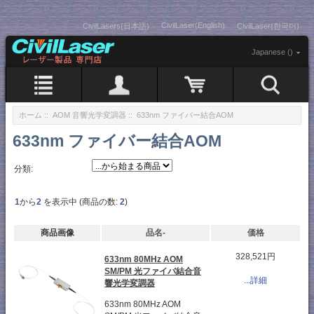
CivilLaser(English)
CivilLasers(日本語)
CivilLaser(한국어)
Japanese ()
ホーム
::
AOM 音響光学変調器
:: 633nm ファイバー結合AOM
633nm ファイバー結合AOM
分類:
1
から
2
を表示中 (商品の数:
2
)
商品画像
品名-
価格
328,521円
633nm 80MHz AOM
SM/PM 光ファイバ結合音
...詳細
響光学変調器
633nm 80MHz AOM