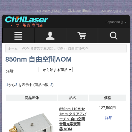
CivilLaser(English)
CivilLasers(日本語)
CivilLaser(한국어)
Japanese ()
ホーム
::
AOM 音響光学変調器
:: 850nm 自由空間AOM
850nm 自由空間AOM
分類:
1
から
2
を表示中 (商品の数:
2
)
商品画像
品名-
価格
127,590円
850nm 110MHz
1mm クリアアパ
...詳細
ーチャ 自由空間
音響光学変調
器 AOM