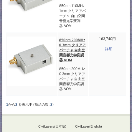
850nm 110MHz
1mm クリアアパ
ーチャ 自由空間
音響光学変調
器 AOM...
163,740円
850nm 200MHz
0.3mm クリアア
...詳細
パーチャ 自由空
間音響光学変調
器 AOM
850nm 200MHz
0.3mm クリアア
パーチャ 自由空
間音響光学変調
器 AOM...
1
から
2
を表示中 (商品の数:
2
)
::
CivilLasers(日本語)
::
CivilLaser(English)