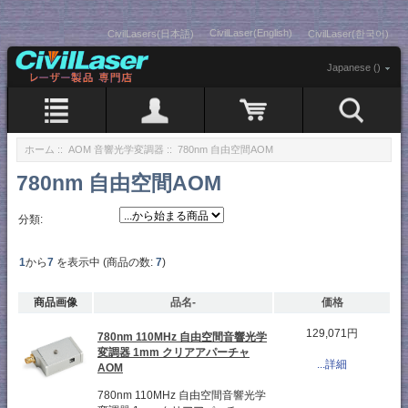
CivilLaser(English)
CivilLasers(日本語)
CivilLaser(한국어)
Japanese ()
ホーム
::
AOM 音響光学変調器
:: 780nm 自由空間AOM
780nm 自由空間AOM
分類:
1
から
7
を表示中 (商品の数:
7
)
商品画像
品名-
価格
129,071円
780nm 110MHz 自由空間音響光学
変調器 1mm クリアアパーチャ
...詳細
AOM
780nm 110MHz 自由空間音響光学