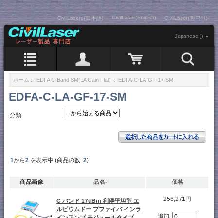
CivilLaser(English)
CivilLasers(日本語)
CivilLaser(한국어)
Japanese ()
ホーム
::
EDFA C-Band SM(LA Gain Flat)
:: EDFA-C-LA-GF-17-SM
EDFA-C-LA-GF-17-SM
分類:
1
から
2
を表示中 (商品の数:
2
)
商品画像
品名-
価格
256,271円
C バンド 17dBm 利得平坦型 エ
ルビウムドー プファイバ インラ
追加:
インアンプ モジュールタイプ