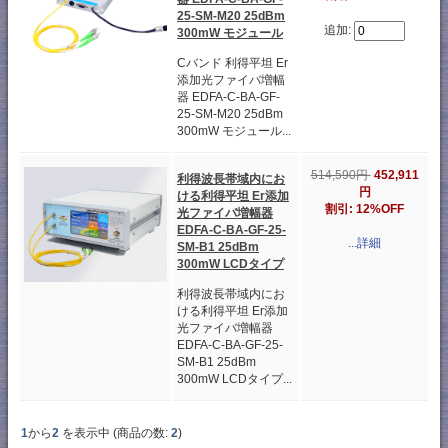
25-SM-M20 25dBm
追加:
300mW モジュール
Cバンド 利得平坦 Er
添加光ファイバ増幅
器 EDFA-C-BA-GF-
25-SM-M20 25dBm
300mW モジュール...
514,590円
452,911
利得波長帯域内にお
円
ける利得平坦 Er添加
割引: 12%OFF
光ファイバ増幅器
EDFA-C-BA-GF-25-
...詳細
SM-B1 25dBm
300mW LCDタイプ
利得波長帯域内にお
ける利得平坦 Er添加
光ファイバ増幅器
EDFA-C-BA-GF-25-
SM-B1 25dBm
300mW LCDタイプ...
1
から
2
を表示中 (商品の数:
2
)