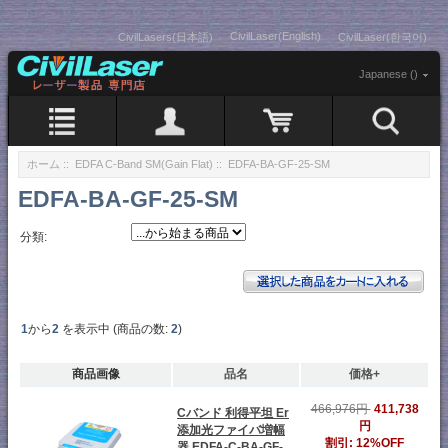
CivilLaser(English)
CivilLasers(日本語)
CivilLaser(한국어)
Japanese ()
ホーム
::
EDFA C-Band SM(Gain Flat)
:: EDFA-BA-GF-25-SM
EDFA-BA-GF-25-SM
分類:
1
から
2
を表示中 (商品の数:
2
)
商品画像
品名
価格+
466,976円
411,738
Cバンド 利得平坦 Er
円
添加光ファイバ増幅
割引: 12%OFF
器 EDFA-C-BA-GF-