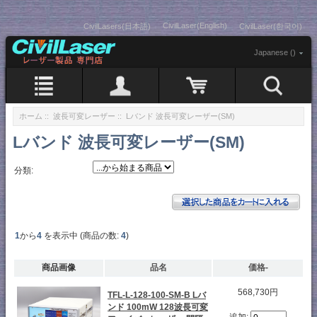
CivilLaser(English)
CivilLasers(日本語)
CivilLaser(한국어)
Japanese ()
ホーム
::
波長可変レーザー
:: Lバンド 波長可変レーザー(SM)
Lバンド 波長可変レーザー(SM)
分類:
1
から
4
を表示中 (商品の数:
4
)
商品画像
品名
価格-
568,730円
TFL-L-128-100-SM-B Lバ
ンド 100mW 128波長可変