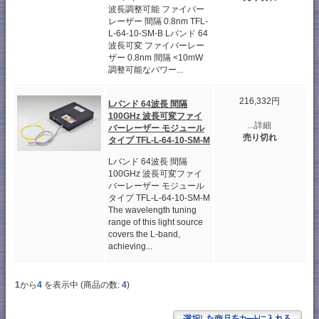
波長調整可能 ファイバー
レーザー 間隔 0.8nm TFL-
L-64-10-SM-B Lバンド 64
波長可変 ファイバーレー
ザー 0.8nm 間隔 <10mW
調整可能なパワー...
216,332円
Lバンド 64波長 間隔
100GHz 波長可変ファイ
...詳細
バーレーザー モジュール
売り切れ
タイプ TFL-L-64-10-SM-M
Lバンド 64波長 間隔
100GHz 波長可変ファイ
バーレーザー モジュール
タイプ TFL-L-64-10-SM-M
The wavelength tuning
range of this light source
covers the L-band,
achieving...
1
から
4
を表示中 (商品の数:
4
)